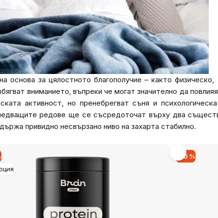
а основа за цялостното благополучие – както физическо, 
бягват вниманието, въпреки че могат значително да повлияя
еската активност, но пренебрегват съня и психологическ
следващите редове ще се съсредоточат върху два съществ
държа привидно несвързано ниво на захарта стабилно.
%
-20 %
оция