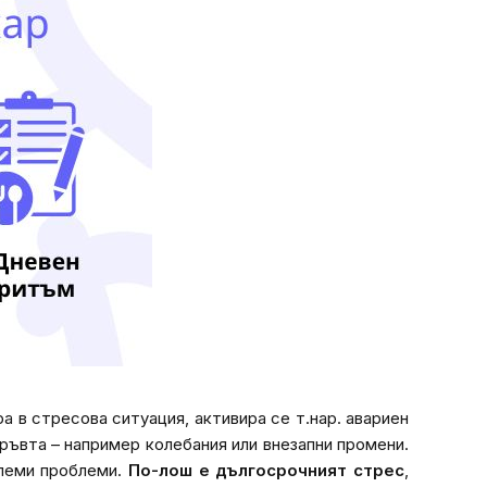
ра в стресова ситуация, активира се т.нар. авариен
ръвта – например колебания или внезапни промени.
олеми проблеми.
По-лош е дългосрочният стрес
,