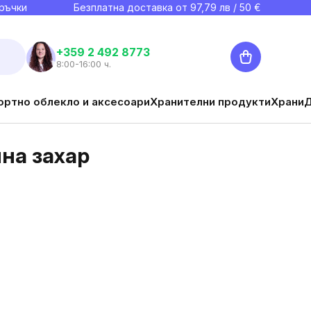
ръчки
Безплатна доставка от
97,79
лв / 50 €
Количка
+359 2 492 8773
8:00-16:00 ч.
ортно облекло и аксесоари
Хранителни продукти
Храни
лна захар