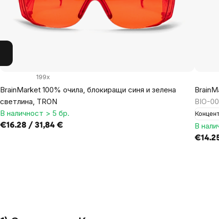
199x
BrainMarket 100% очила, блокиращи синя и зелена
BrainM
светлина, TRON
BIO-00
В наличност > 5 бр.
Концен
€16.28 / 31,84 €
В нали
€14.25