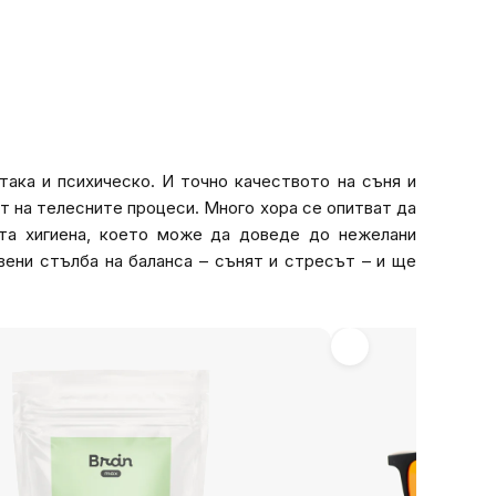
така и психическо. И точно качеството на съня и
т на телесните процеси. Много хора се опитват да
ата хигиена, което може да доведе до нежелани
ени стълба на баланса – сънят и стресът – и ще