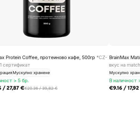
ax Protein Coffee, протеиново кафе, 500гр
*CZ-
BrainMax Matc
1 сертификат
вкус на match
трация
Мускулно хранене
Мускулно хран
чност > 5 бр.
В наличност >
 / 27,87 €
€9.16 / 17,92
€20.36 / 39,82 €