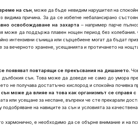
 време на сън
, може да бъде невидим нарушител на спокойн
ез видима причина. За да се избегне небалансирано състоя
авно освобождаване на захарта
– например парче пълноз
ция може да поддържа плавен нощен период без колебания.
айно интензивни сънища или сърцебиене могат да бъдат приз
те за вечерното хранене, усещанията и протичането на нощ
се появяват повтарящи се прекъсвания на дишането
. Чо
а дълбокия сън. Това може да доведе не само до умора пре
което не получава достатъчно кислород и спокойна почивка 
сън може да влияе на това как организмът се справя с
тата или усещане за неспане, въпреки че сте прекарали дос
 подобряване на навиците за сън и условията за качествена
то хармонично, е необходимо да се обърне внимание и на п