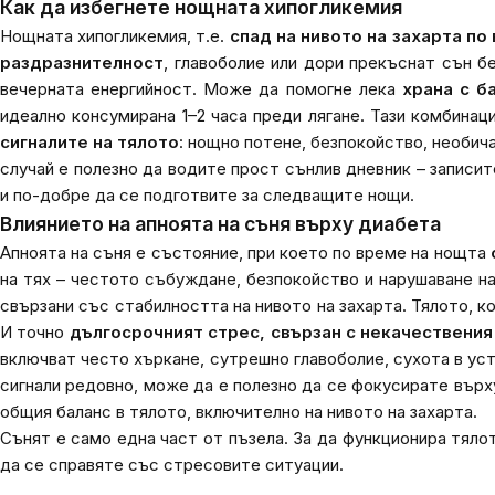
Как да избегнете нощната хипогликемия
Нощната хипогликемия, т.е.
спад на нивото на захарта по
раздразнителност
, главоболие или дори прекъснат сън б
вечерната енергийност. Може да помогне лека
храна с б
идеално консумирана 1–2 часа преди лягане. Тази комбина
сигналите на тялото
: нощно потене, безпокойство, необич
случай е полезно да водите прост сънлив дневник – записи
и по-добре да се подготвите за следващите нощи.
Влиянието на апноята на съня върху диабета
Апноята на съня е състояние, при което по време на нощта
на тях – честото събуждане, безпокойство и нарушаване н
свързани със стабилността на нивото на захарта. Тялото, 
И точно
дългосрочният стрес, свързан с некачествения 
включват често хъркане, сутрешно главоболие, сухота в ус
сигнали редовно, може да е полезно да се фокусирате върху
общия баланс в тялото, включително на нивото на захарта.
Сънят е само една част от пъзела. За да функционира тяло
да се справяте със стресовите ситуации.