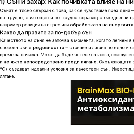
1) Сън и захар: Как почивката влияе на н
Сънят е тясно свързан с това, как се чувстваме през деня –
по-трудно, е изтощен и по-трудно справящ с ежедневни п
например реакция на стрес или
обработката на енергията
Какво да правите за по-добър сън
Качеството на съня не започва в момента, когато легнем в
спокоен сън е
редовността
– ставане и лягане по едно и 
време за почивка. Може да бъде четене на книга, приглушен
и
не яжте непосредствено преди лягане
. Окръжающата с
°C) създават идеални условия за качествен сън. Инвестиц
лягане.