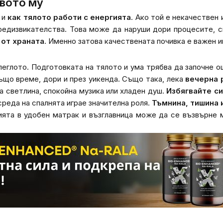
ивото му
 и
как тялото работи с енергията
. Ако той е некачествен
редизвикателства. Това може да наруши дори процесите, с
 от храната
. Именно затова качествената почивка е важен 
 леглото. Подготовката на тялото и ума трябва да започне 
също време, дори и през уикенда. Също така, лека
вечерна 
а светлина, спокойна музика или хладен душ.
Избягвайте си
реда на спалнята играе значителна роля.
Тъмнина, тишина
ията в удобен матрак и възглавница може да се възвърне 