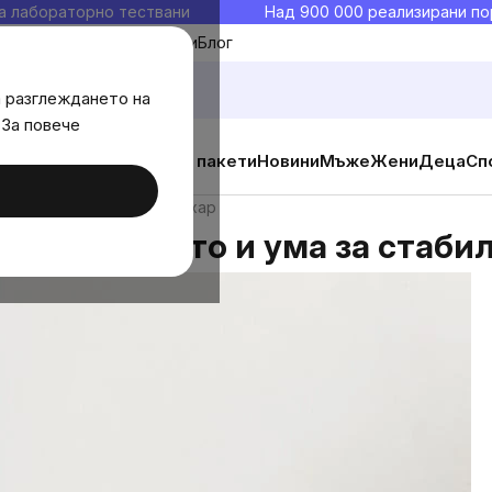
а лабораторно тествани
Над 900 000 реализирани по
Моите любими
Блог
а разглеждането на
 За повече
ични добавки
Изгодни пакети
Новини
Мъже
Жени
Деца
Сп
ото и ума за стабилна захар
зираме тялото и ума за стаби