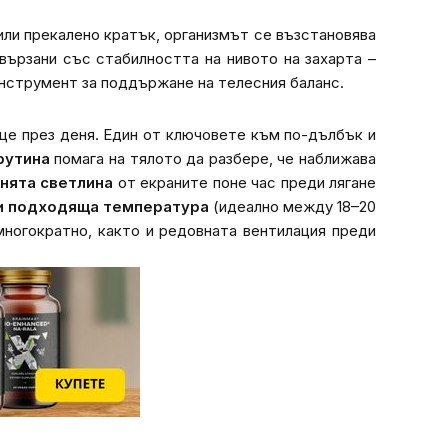
 или прекалено кратък, организмът се възстановява
вързани със стабилността на нивото на захарта –
инструмент за поддържане на телесния баланс.
още през деня. Един от ключовете към по-дълбък и
рутина
помага на тялото да разбере, че наближава
нята светлина
от екраните поне час преди лягане
 и подходяща температура
(идеално между 18–20
многократно, както и редовната вентилация преди