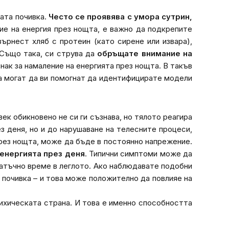
ата почивка.
Често се проявява с умора сутрин,
ние на енергия през нощта, е важно да подкрепите
ърнест хляб с протеин (като сирене или извара),
 Също така, си струва да
обръщате внимание на
нак за намаление на енергията през нощта. В такъв
та могат да ви помогнат да идентифицирате модели
век обикновено не си ги съзнава, но тялото реагира
з деня, но и до нарушаване на телесните процеси,
през нощта, може да бъде в постоянно напрежение.
 енергията през деня
. Типични симптоми може да
татъчно време в леглото. Ако наблюдавате подобни
 почивка – и това може положително да повлияе на
сихическата страна. И това е именно способността