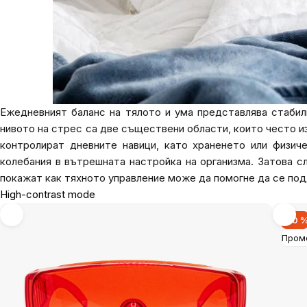
Ежедневният баланс на тялото и ума представлява стабилн
нивото на стрес са две съществени области, които често из
контролират дневните навици, като храненето или физич
колебания в вътрешната настройка на организма. Затова 
покажат как тяхното управление може да помогне да се под
High-contrast mode
-30 
Пром