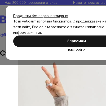
Прескочи
Над 200 000 проверени отзива
Нашите продукти с
към
съдържанието
Продължи без персонализиране
Този уебсайт използва бисквитки. С продължаване н
този сайт, Вие се съгласявате с тяхното използване.
Търсене
информация
тук
.
Brainmax
Имунитет
Акции
💪 WomenPower
Цели
Диет
Sпpиeмaм
Блог
Сън и стрес: Как да хармонизираме тял
настройки
Сън и стрес: Как да хармони