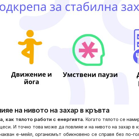
лияе на нивото на захар в кръвта
а, как тялото работи с енергията
. Когато тялото се нами
си. И точно това може да повлияе и на нивото на захар в к
чакван е-мейл, организмът обикновено се справя без по-г