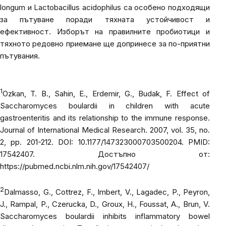
longum
и
Lactobacillus acidophilus
са особено подходящи
за пътуване поради тяхната устойчивост и
ефективност. Изборът на правилните пробиотици и
тяхното редовно приемане ще допринесе за по-приятни
пътувания.
1
Ozkan, T. B., Sahin, E., Erdemir, G., Budak, F. Effect of
Saccharomyces boulardii in children with acute
gastroenteritis and its relationship to the immune response.
Journal of International Medical Research. 2007, vol. 35, no.
2, pp. 201-212. DOI: 10.1177/147323000703500204. PMID:
17542407. Достъпно от:
https://pubmed.ncbi.nlm.nih.gov/17542407/
2
Dalmasso, G., Cottrez, F., Imbert, V., Lagadec, P., Peyron,
J., Rampal, P., Czerucka, D., Groux, H., Foussat, A., Brun, V.
Saccharomyces boulardii inhibits inflammatory bowel