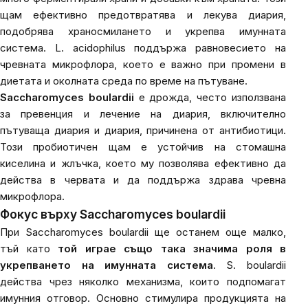
щам ефективно предотвратява и лекува диария,
подобрява храносмилането и укрепва имунната
система.
L. acidophilus
поддържа равновесието на
чревната микрофлора, което е важно при промени в
диетата и околната среда по време на пътуване.
Saccharomyces boulardii
е дрожда, често използвана
за превенция и лечение на диария, включително
пътуваща диария и диария, причинена от антибиотици.
Този пробиотичен щам е устойчив на стомашна
киселина и жлъчка, което му позволява ефективно да
действа в червата и да поддържа здрава чревна
микрофлора.
Фокус върху
Saccharomyces boulardii
При
Saccharomyces boulardii
ще останем още малко,
тъй като
той играе също така значима роля в
укрепването на имунната система
. S. boulardii
действа чрез няколко механизма, които подпомагат
имунния отговор. Основно стимулира продукцията на