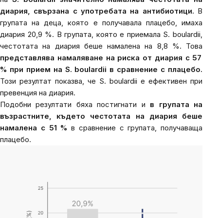
диария, свързана с употребата на антибиотици.
В
групата на деца, която е получавала плацебо, имаха
диария 20,9 %. В групата, която е приемала
S. boulardii
,
честотата на диария беше намалена на 8,8 %. Това
представлява намаляване на риска от диария с 57
% при прием на
S. boulardii
в сравнение с плацебо.
Този резултат показва, че
S. boulardii
е ефективен при
превенция на диария.
Подобни резултати бяха постигнати и
в групата на
възрастните, където честотата на диария беше
намалена с 51 %
в сравнение с групата, получаваща
плацебо.