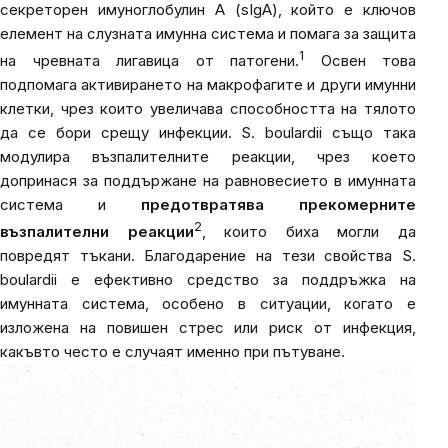
секреторен имуноглобулин А (sIgA), който е ключов
елемент на слузната имунна система и помага за защита
1
на чревната лигавица от патогени.
Освен това
подпомага активирането на макрофагите и други имунни
клетки, чрез които увеличава способността на тялото
да се бори срещу инфекции.
S. boulardii
също така
модулира възпалителните реакции, чрез което
допринася за поддържане на равновесието в имунната
система и
предотвратява прекомерните
2
възпалителни реакции
, които биха могли да
повредят тъкани. Благодарение на тези свойства
S.
boulardii
е ефективно средство за поддръжка на
имунната система, особено в ситуации, когато е
изложена на повишен стрес или риск от инфекция,
какъвто често е случаят именно при пътуване.