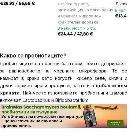
женско здраве,
Локомотив
€28.93 / 56,58 €
оптимизация на вагиналния
В наличнос
и чревния микробиом,
€13.43 / 2
хранителна добавка
В наличност > 5 бр.
€24.44 / 47,80 €
Какво са пробиотиците?
Пробиотиците са полезни бактерии, които допринасят
за равновесието на чревната микрофлора. Те се
намират в храни като йогурти, кисело зеле,
кимчи
и
други ферментирали продукти, както и в
добавки към
храната
. Най-често използваните пробиотични щамове
включват
Lactobacillus
и
Bifidobacterium
.