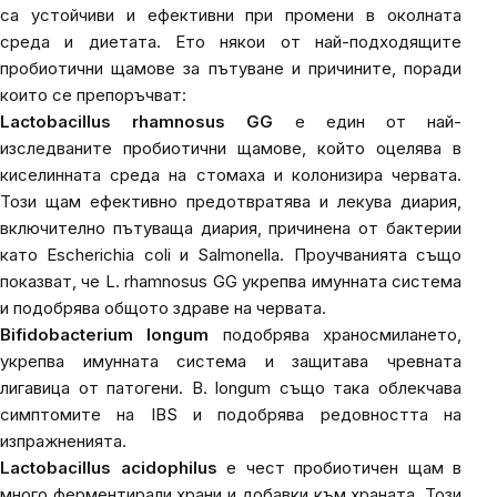
са устойчиви и ефективни при промени в околната
среда и диетата. Ето някои от най-подходящите
пробиотични щамове за пътуване и причините, поради
които се препоръчват:
Lactobacillus rhamnosus GG
е един от най-
изследваните пробиотични щамове, който оцелява в
киселинната среда на стомаха и колонизира червата.
Този щам ефективно предотвратява и лекува диария,
включително пътуваща диария, причинена от бактерии
като Escherichia coli и Salmonella. Проучванията също
показват, че
L. rhamnosus GG
укрепва имунната система
и подобрява общото здраве на червата.
Bifidobacterium longum
подобрява храносмилането,
укрепва имунната система и защитава чревната
лигавица от патогени.
B. longum
също така облекчава
симптомите на IBS и подобрява редовността на
изпражненията.
Lactobacillus acidophilus
е чест пробиотичен щам в
много ферментирали храни и добавки към храната. Този