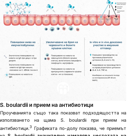
S. boulardii
и прием на антибиотици
Проучванията също така показват подходящостта на
използването на щама
S. boulardii
при прием на
3
антибиотици.
Графиката по-долу показва, че приемът
на
S. boulardii
значително намалява честотата на