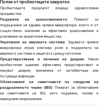
Ползи от пробиотиците накратко
Пробиотиците предлагат редица здравословни
предимства:
Подкрепа на храносмилането:
Помагат за
поддържане на здрава чревна микрофлора, което е от
съществено значение за ефективно храносмилане и
усвояване на хранителни вещества.
Укрепване на имунната система:
Здравата чревна
микрофлора играе ключова роля в подкрепата на
имунната система и защитата срещу патогени.
Предотвратяване и лечение на диария:
Някои
пробиотични щамове ефективно предотвратяват и
лекуват диария, причинена от антибиотици или
пътуващи инфекции.
Облекчаване на симптомите на синдром на
раздразненото черво (IBS):
Помагат за облекчаване
на симптомите на IBS, като подуване, газове и
нередовни изпражнения.