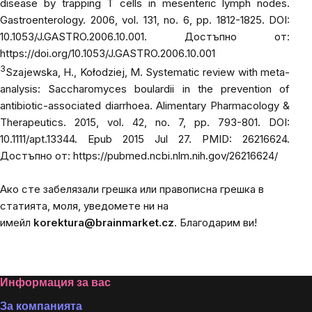
disease by trapping T cells in mesenteric lymph nodes.
Gastroenterology. 2006, vol. 131, no. 6, pp. 1812-1825. DOI:
10.1053/J.GASTRO.2006.10.001. Достъпно от:
https://doi.org/10.1053/J.GASTRO.2006.10.001
3
Szajewska, H., Kołodziej, M. Systematic review with meta-
analysis: Saccharomyces boulardii in the prevention of
antibiotic-associated diarrhoea. Alimentary Pharmacology &
Therapeutics. 2015, vol. 42, no. 7, pp. 793-801. DOI:
10.1111/apt.13344. Epub 2015 Jul 27. PMID: 26216624.
Достъпно от:
https://pubmed.ncbi.nlm.nih.gov/26216624/
Ако сте забелязали грешка или правописна грешка в
статията, моля, уведомете ни на
имейл
korektura@brainmarket.cz
. Благодарим ви!
Footer
Информация за вас
За компанията