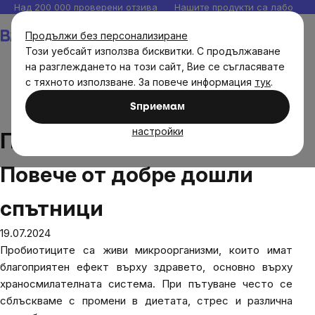
Прескочи
Над 200 000 проверени отзива
Нашите продукти са лаборато
към
Количка
Продължи без персонализиране
съдържанието
Този уебсайт използва бисквитки. С продължаване
на разглеждането на този сайт, Вие се съгласявате
с тяхното използване. За повече информация
тук
.
Блог
Пътнически пробиотици: Повече от добре дошли
Sпpиeмaм
спътници
настройки
Пътнически пробиотици:
Повече от добре дошли
спътници
19.07.2024
Пробиотиците са живи микроорганизми, които имат
благоприятен ефект върху здравето, основно върху
храносмилателната система. При пътуване често се
сблъскваме с промени в диетата, стрес и различна