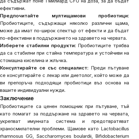
да съдържат поне 1 милиард CFU на доза, за да бъдат
ефективни.
Предпочитайте мултищамови пробиотици:
Пробиотиците, съдържащи няколко различни щама,
може да имат по-широк спектър от ефекти и да бъдат
по-ефективни в поддържането на здравето на червата.
Изберете стабилни продукти:
Пробиотиците трябва
да са стабилни при стайна температура и устойчиви на
стомашна киселина и жлъчка.
Консултирайте се със специалист:
Преди пътуване
се консултирайте с лекар или диетолог, който може да
ви препоръча подходящи пробиотици въз основа на
вашите индивидуални нужди.
Заключение
Пробиотиците са ценен помощник при пътуване, тъй
като помагат за поддържане на здравето на червата,
укрепват имунната система и предотвратяват
храносмилателни проблеми. Щамове като
Lactobacillus
rhamnosus GG
,
Saccharomyces boulardii
,
Bifidobacterium