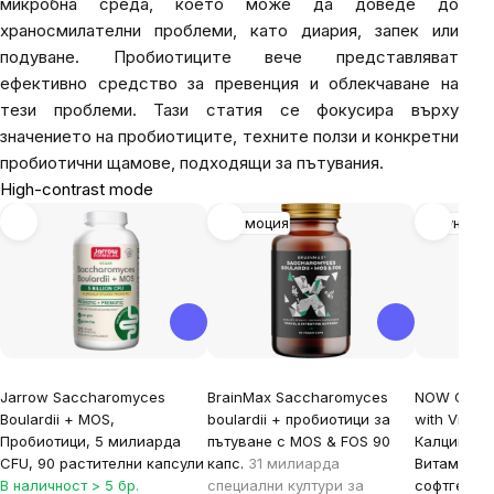
микробна среда, което може да доведе до
храносмилателни проблеми, като диария, запек или
подуване. Пробиотиците вече представляват
ефективно средство за превенция и облекчаване на
тези проблеми. Тази статия се фокусира върху
значението на пробиотиците, техните ползи и конкретни
пробиотични щамове, подходящи за пътувания.
High-contrast mode
Промоция
Имунитет
Jarrow Saccharomyces
BrainMax Saccharomyces
NOW Calci
Boulardii + MOS,
boulardii + пробиотици за
with Vitami
Пробиотици, 5 милиарда
пътуване с MOS & FOS 90
Калций + 
CFU, 90 растителни капсули
капс.
31 милиарда
Витамин D3
В наличност > 5 бр.
специални култури за
софтгел к