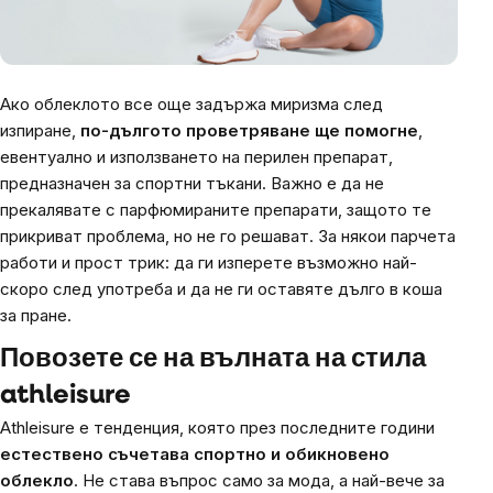
Ако облеклото все още задържа миризма след
изпиране,
по-дългото проветряване ще помогне
,
евентуално и използването на перилен препарат,
предназначен за спортни тъкани. Важно е да не
прекалявате с парфюмираните препарати, защото те
прикриват проблема, но не го решават. За някои парчета
работи и прост трик: да ги изперете възможно най-
скоро след употреба и да не ги оставяте дълго в коша
за пране.
Повозете се на вълната на стила
athleisure
Athleisure е тенденция, която през последните години
естествено съчетава спортно и обикновено
облекло
. Не става въпрос само за мода, а най-вече за