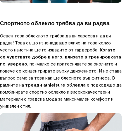
Спортното облекло трябва да ви радва
Освен това облеклото трябва да ви харесва и да ви
радва! Това също изненадващо влияе на това колко
често наистина ще го извадите от гардероба.
Когато
се чувствате добре в него, влизате в тренировката
по-уверено
, по-малко се притеснявате за околните и
повече се концентрирате върху движението. И не става
въпрос само за това как ще блеснете във фитнеса. В
рамките на
тренди athleisure облекла
е подходящо да
комбинирате спортно облекло и висококачествени
материали с градска мода за максимален комфорт и
уникален стил.