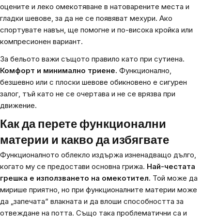
оцените и леко омекотяване в натоварените места и
гладки шевове, за да не се появяват мехури. Ако
спортувате навън, ще помогне и по-висока кройка или
компресионен вариант.
За бельото важи същото правило като при сутиена.
Комфорт и минимално триене.
Функционално,
безшевно или с плоски шевове обикновено е сигурен
залог, тъй като не се очертава и не се врязва при
движение.
Как да перете функционални
материи и какво да избягвате
Функционалното облекло издържа изненадващо дълго,
когато му се предостави основна грижа.
Най-честата
грешка е използването на омекотител.
Той може да
мирише приятно, но при функционалните материи може
да „запечата“ влакната и да влоши способността за
отвеждане на потта. Също така проблематични са и