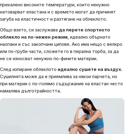
прекалено високите температури, които ненужно
натоварват еластана и с времето могат да причинят
загуба на еластичност и разтягане на облеклото.
Общо взето, си заслужава
да перете спортното
облекло на по-нежен режим
, идеално обърнато
наопаки и със закопчани ципове. Ако има нещо с велкро
или по-груби части, сложете го в перална торба, за да
не се износват ненужно по-фините материи.
След изпиране облеклото
идеално сушете на въздух
.
Сушилнята може да е приемлива за някои парчета, но
при материи с по-голямо съдържание на еластан често
намалява дълготрайността.