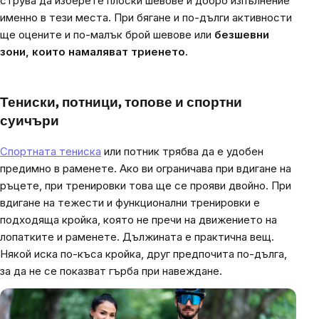
струва да изберете плоски шевове и добро изпълнение
именно в тези места. При бягане и по-дълги активности
ще оцените и по-малък брой шевове или
безшевни
зони, които намаляват триенето.
Тениски, потници, топове и спортни
суичъри
Спортната тениска
или потник трябва да е удобен
предимно в раменете. Ако ви ограничава при вдигане на
ръцете, при тренировки това ще се прояви двойно. При
вдигане на тежести и функционални тренировки е
подходяща кройка, която не пречи на движението на
лопатките и раменете. Дължината е практична вещ.
Някой иска по-къса кройка, друг предпочита по-дълга,
за да не се показват гърба при навеждане.