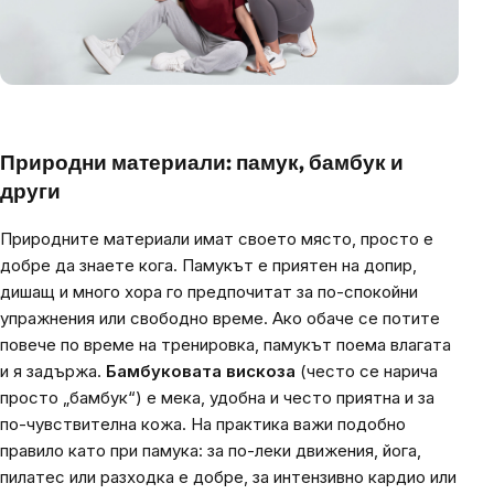
Природни материали: памук, бамбук и
други
Природните материали имат своето място, просто е
добре да знаете кога. Памукът е приятен на допир,
дишащ и много хора го предпочитат за по-спокойни
упражнения или свободно време. Ако обаче се потите
повече по време на тренировка, памукът поема влагата
и я задържа.
Бамбуковата вискоза
(често се нарича
просто „бамбук“) е мека, удобна и често приятна и за
по-чувствителна кожа. На практика важи подобно
правило като при памука: за по-леки движения, йога,
пилатес или разходка е добре, за интензивно кардио или