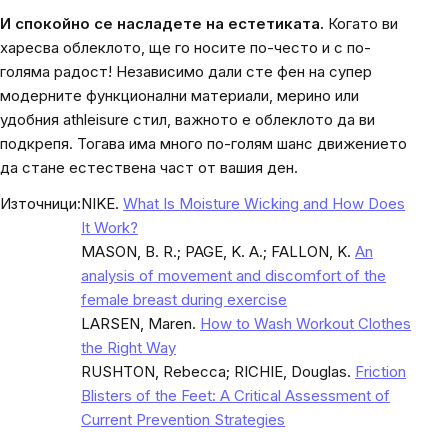
И спокойно се насладете на естетиката.
Когато ви
харесва облеклото, ще го носите по-често и с по-
голяма радост! Независимо дали сте фен на супер
модерните функционални материали, мерино или
удобния athleisure стил, важното е облеклото да ви
подкрепя. Тогава има много по-голям шанс движението
да стане естествена част от вашия ден.
Източници:
NIKE.
What Is Moisture Wicking and How Does
It Work?
MASON, B. R.; PAGE, K. A.; FALLON, K.
An
analysis of movement and discomfort of the
female breast during exercise
LARSEN, Maren.
How to Wash Workout Clothes
the Right Way
RUSHTON, Rebecca; RICHIE, Douglas.
Friction
Blisters of the Feet: A Critical Assessment of
Current Prevention Strategies