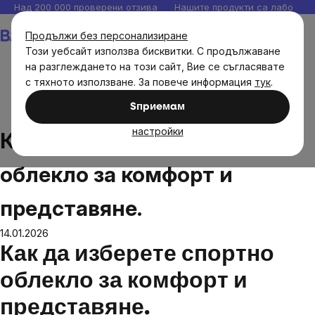
Прескочи
Над 200 000 проверени отзива
Нашите продукти са лаборато
към
Количка
Продължи без персонализиране
съдържанието
Този уебсайт използва бисквитки. С продължаване
на разглеждането на този сайт, Вие се съгласявате
с тяхното използване. За повече информация
тук
.
Блог
Как да изберете спортно облекло за комфорт и
Sпpиeмaм
представяне.
настройки
Как да изберете спортно
облекло за комфорт и
представяне.
14.01.2026
Как да изберете спортно
облекло за комфорт и
представяне.