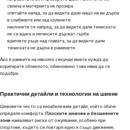
свлича и материята не прозира
опитайте напад, за да видите дали нищо не ви дърпа
в слабините или зад коленете
наклонете се напред, за да видите дали тениската
не се вдига и легинсите държат гърба
вдигнете ръце над главата, за да видите дали
тениската не дърпа в раменете
Ако в рамките на няколко секунди имате нужда да
коригирате облеклото, обикновено това няма да се
подобри.
Практични детайли и технологии на шиене
Шевовете често са незабележим детайл, който обаче
определя комфорта.
Плоските шевове и безшевните
зони
намаляват риска от ожулвания, особено при
спортове, където се повтаря едно и също движение.