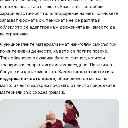
отвежда влагата от тялото. Еластанът се добавя
заради еластичността. Благодарение на него, клиновете
запазват формата си, тениската не се разтяга и
облеклото се адаптира към движенията ви, вместо да
ви ограничава.
Функционалните материали имат най-голям смисъл при
по-интензивни дейности, където се потите повече.
Това обикновено включва бягане, фитнес, кръгови
тренировки, спортни игри или колоездене. Практичен
бонус е и издръжливостта.
Качествената синтетика
издържа на често пране
, обикновено се мачка по-
малко и често издържа по-дълго от чисто природните
материали със сходна грамаж.