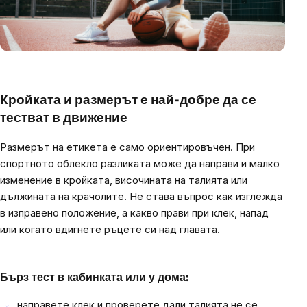
Кройката и размерът е най-добре да се
тестват в движение
Размерът на етикета е само ориентировъчен. При
спортното облекло разликата може да направи и малко
изменение в кройката, височината на талията или
дължината на крачолите. Не става въпрос как изглежда
в изправено положение, а какво прави при клек, напад
или когато вдигнете ръцете си над главата.
Бърз тест в кабинката или у дома:
направете клек и проверете дали талията не се