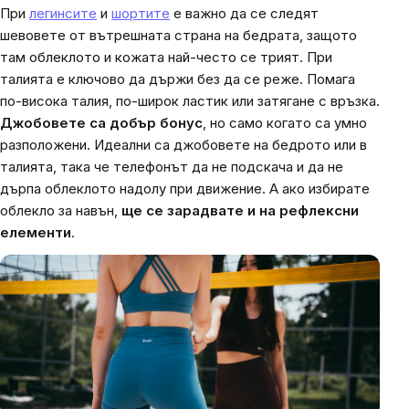
При
легинсите
и
шортите
е важно да се следят
шевовете от вътрешната страна на бедрата, защото
там облеклото и кожата най-често се трият. При
талията е ключово да държи без да се реже. Помага
по-висока талия, по-широк ластик или затягане с връзка.
Джобовете са добър бонус
, но само когато са умно
разположени. Идеални са джобовете на бедрото или в
талията, така че телефонът да не подскача и да не
дърпа облеклото надолу при движение. А ако избирате
облекло за навън,
ще се зарадвате и на рефлексни
елементи
.