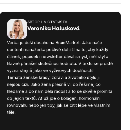
АВТОР НА СТАТИЯТА
Veronika Halusková
Verča je duší obsahu na BrainMarket. Jako naše
content manažerka pečlivě dohlíží na to, aby každý
článek, popisek i newsletter dával smysl, měl styl a
hlavně přinášel skutečnou hodnotu. V textu se prostě
vyzná stejně jako ve výživových doplňcích!
Témata ženské krásy, zdraví a životního stylu jí
nejsou cizí. Jako žena přesně ví, co řešíme, co
hledáme a co nám dělá radost a to se skvěle promítá
do jejich textů. Ať už jde o kolagen, hormonální
rovnováhu nebo jen tipy, jak se cítit lépe ve vlastním
těle.