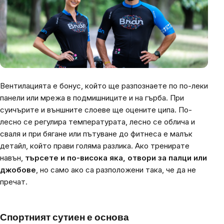
Вентилацията е бонус, който ще разпознаете по по-леки
панели или мрежа в подмишниците и на гърба. При
суичърите и външните слоеве ще оцените ципа. По-
лесно се регулира температурата, лесно се облича и
сваля и при бягане или пътуване до фитнеса е малък
детайл, който прави голяма разлика. Ако тренирате
навън,
търсете и по-висока яка, отвори за палци или
джобове
, но само ако са разположени така, че да не
пречат.
Спортният сутиен е основа