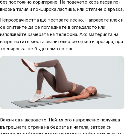
без постоянно коригиране. На повечето хора пасва по-
висока талия и по-широка ластика, или стягане с връзка.
Непрозрачността ще тествате лесно. Направете клек и
се опитайте да се погледнете в огледалото или
използвайте камерата на телефона. Ако материята на
напрегнатите места значително се опъва и прозира, при
тренировка ще бъде само по-зле.
Важни са и шевовете. Най-много напрежение получава
вътрешната страна на бедрата и чатала, затова си