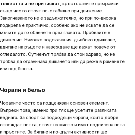
тежестта и не притискат
, кръстосаните презрамки
също често стоят по-стабилно при движение.
Закопчаването не е задължително, но при по-висока
подкрепа е практично, особено ако не искате да се
мъчите да го облечете през главата. Пробвайте в
движение. Няколко подскачания, дълбоко вдишване,
вдигане на ръцете и навеждане ще кажат повече от
огледалото. Сутиенът трябва да стои здраво, но не
трябва да ограничава дишането или да реже в раменете
или под бюста.
Чорапи и бельо
Чорапите често са подценяван основен елемент.
Въпреки това, именно при тях ще усетите разликата
веднага. За спорт са подходящи чорапи, които добре
отвеждат потта, стоят на място и имат подсилена пета
и пръстите. За бягане и по-дълги активности ще