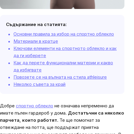
Съдържание на статията:
Основни правила за избор на спортно облекло
Материали в кратце
Ключови елементи на спортното облекло и как
да ги изберете
Как да перете функционални материи и какво
да избягвате
Повозете се на вълната на стила athleisure
Няколко съвета за край
Добре
спортно облекло
не означава непременно да
имате пълен гардероб у дома.
Достатъчни са няколко
парчета, които работят.
Те ще помогнат за
отвеждане на потта, ще поддържат приятна