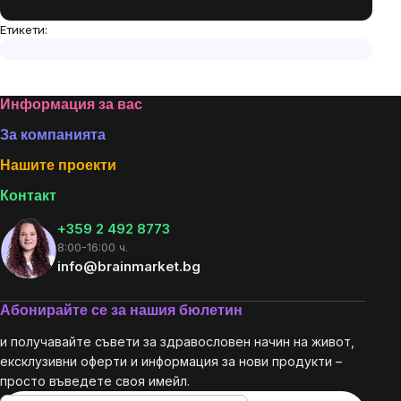
Етикети:
Footer
Информация за вас
За компанията
Нашите проекти
Контакт
+359 2 492 8773
8:00-16:00 ч.
info@brainmarket.bg
Абонирайте се за нашия бюлетин
и получавайте съвети за здравословен начин на живот,
ексклузивни оферти и информация за нови продукти –
просто въведете своя имейл.