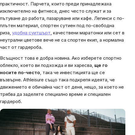
практичност. Парчета, които преди принадлежаха
изключително на фитнеса, днес често служат и за
пътуване до работа, пазаруване или кафе. Легинси с по-
плътен материал, спортен сутиен под по-свободна
риза,
удобна суитшърт
, качествени маратонки или сет в
неутрални цветове вече не са спортен екип, а нормална
част от гардероба.
Всъщност това е добра новина. Ако изберете спортно
облекло, което ви подхожда и ви харесва,
ще го
носите по-често
, така че инвестицията ще се
възвърне. Athleisure също така подкрепя идеята, че
движението е обичайна част от деня, нещо, за което не
трябва да заделяте специално време и специален
гардероб.