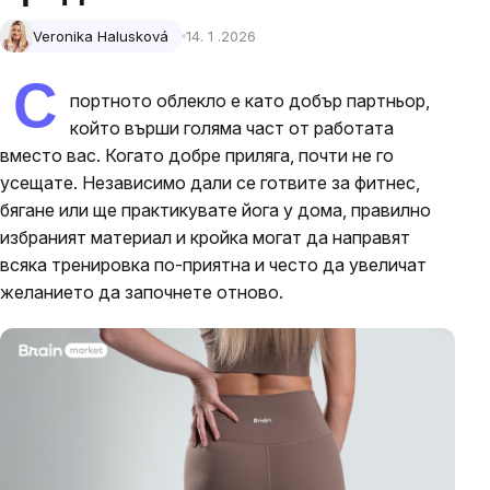
Veronika Halusková
14. 1 .2026
С
портното облекло е като добър партньор,
който върши голяма част от работата
вместо вас. Когато добре приляга, почти не го
усещате. Независимо дали се готвите за фитнес,
бягане или ще практикувате йога у дома, правилно
избраният материал и кройка могат да направят
всяка тренировка по-приятна и често да увеличат
желанието да започнете отново.