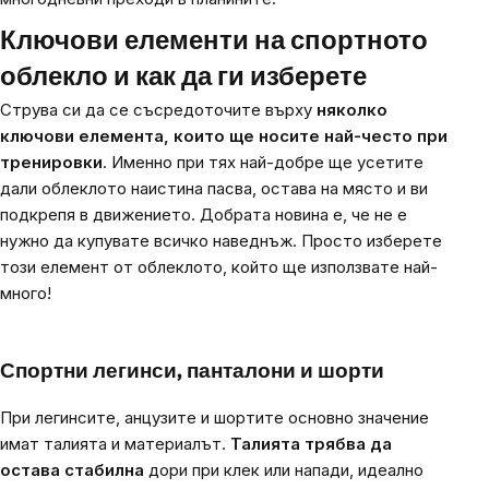
Ключови елементи на спортното
облекло и как да ги изберете
Струва си да се съсредоточите върху
няколко
ключови елемента, които ще носите най-често при
тренировки
. Именно при тях най-добре ще усетите
дали облеклото наистина пасва, остава на място и ви
подкрепя в движението. Добрата новина е, че не е
нужно да купувате всичко наведнъж. Просто изберете
този елемент от облеклото, който ще използвате най-
много!
Спортни легинси, панталони и шорти
При легинсите, анцузите и шортите основно значение
имат талията и материалът.
Талията трябва да
остава стабилна
дори при клек или напади, идеално