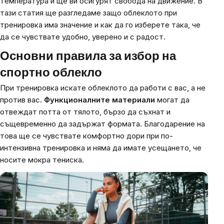
температура и ще ви осигурят свобода на движение. В
тази статия ще разгледаме защо облеклото при
тренировка има значение и как да го изберете така, че
да се чувствате удобно, уверено и с радост.
Основни правила за избор на
спортно облекло
При тренировка искате облеклото да работи с вас, а не
против вас.
Функционалните материали
могат да
отвеждат потта от тялото, бързо да съхнат и
същевременно да задържат формата. Благодарение на
това ще се чувствате комфортно дори при по-
интензивна тренировка и няма да имате усещането, че
носите мокра тениска.