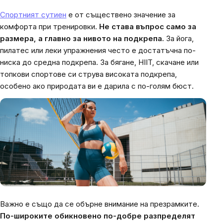
Спортният сутиен
е от съществено значение за
комфорта при тренировки.
Не става въпрос само за
размера, а главно за нивото на подкрепа.
За йога,
пилатес или леки упражнения често е достатъчна по-
ниска до средна подкрепа. За бягане, HIIT, скачане или
топкови спортове си струва високата подкрепа,
особено ако природата ви е дарила с по-голям бюст.
Важно е също да се обърне внимание на презрамките.
По-широките обикновено по-добре разпределят