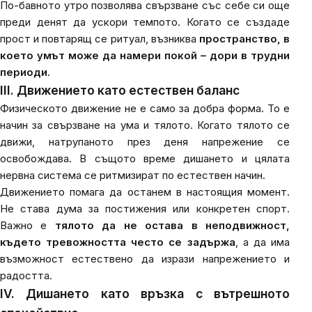
По-бавното утро позволява свързване със себе си още
преди денят да ускори темпото. Когато се създаде
прост и повтарящ се ритуал, възниква
пространство, в
което умът може да намери покой – дори в трудни
периоди
.
III. Движението като естествен баланс
Физическото движение не е само за добра форма. То е
начин за свързване на ума и тялото. Когато тялото се
движи, натрупаното през деня напрежение се
освобождава. В същото време дишането и цялата
нервна система се ритмизират по естествен начин.
Движението помага да останем в настоящия момент.
Не става дума за постижения или конкретен спорт.
Важно е
тялото да не остава в неподвижност,
където тревожността често се задържа
, а да има
възможност естествено да изрази напрежението и
радостта.
IV. Дишането като връзка с вътрешното