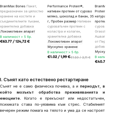
BrainMax Bones
Пакет,
Performance Protein®,
BrainMax P
предназначен за цялостно
нативен протеин от сурово
Protein® Da
хранене на костите и
мляко, шоколад и банан, 35
натурален
съединителните тъкани,
г, Пробен размер
Нативен
протеин, 1
хранителна добавка
суроватъчен протеин с
суроватъче
Локомотивен апарат
коластра и колаген,
Grassfed к
хранителна добавка
Ашваганда
В наличност > 5 бр.
Локомотивен апарат
от Перу, х
€63.77 / 124,72 €
добавка
Мускулно хранене
Мускулно 
В наличност > 5 бр.
В наличнос
€1.02 / 1,99 €
€1.59 / 3,11 €
€40.77 / 7
I. Сънят като естествено рестартиране
Сънят не е само физическа почивка, а и
периодът, в
който мозъкът обработва преживяванията и
емоциите
. Когато е прекъснат или недостатъчен,
психиката става по-уязвима към стрес. Стабилният
вечерен режим помага на тялото и ума да се настроят