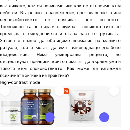
как дишаме, как си почиваме или как се отнасяме към
себе си. Вътрешното напрежение, претоварването или
неспокойствието се появяват все по-често.
Тревожността не винаги е шумна – понякога тихо се
промъква в ежедневието и става част от рутината.
Затова е важно да обръщаме внимание на малките
ритуали, които могат да имат изненадващо дълбоко
въздействие. Няма универсална рецепта, но
съществуват принципи, които помагат да върнем ума и
тялото към спокойствието. Как може да изглежда
психичната хигиена на практика?
High-contrast mode
-36 %