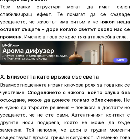
Тези малки структури могат да имат силен
стабилизиращ ефект. Те помагат да се създаде
усещането, че животът има ритъм и че
някои неща
остават същите – дори когато светът около нас се
променя
. Именно в това се крие тяхната лечебна сила.
X. Близостта като връзка със света
Взаимоотношенията играят ключова роля за това как се
чувстваме.
Споделянето с някого, който слуша без
осъждане, може да донесе голямо облекчение
. Не
е нужно да търсите решения – понякога е достатъчно
усещането, че не сте сами. Автентичният контакт с
другите носи подкрепа, която не може да бъде
заменена. Той напомня, че дори в трудни моменти
съществуват връзка, грижа и сигурност. И именно това