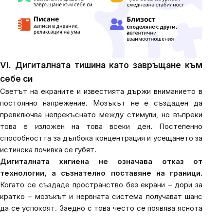
VI. Дигиталната тишина като завръщане към
себе си
Светът на екраните и известията държи вниманието в
постоянно напрежение. Мозъкът не е създаден да
превключва непрекъснато между стимули, но въпреки
това е изложен на това всеки ден. Постепенно
способността за дълбока концентрация и усещането за
истинска почивка се губят.
Дигиталната хигиена не означава отказ от
технологии, а съзнателно поставяне на граници
.
Когато се създаде пространство без екрани – дори за
кратко – мозъкът и нервната система получават шанс
да се успокоят. Заедно с това често се появява яснота