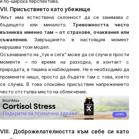
и по-широка перспектива.
VII. Присъствието като убежище
Умът има естествена склонност да се занимава с
бъдещето или миналото.
Тревожността често
възниква именно там – от страхове, очаквания или
съжаления
. Завръщането в настоящия момент
нарушава този модел.
Осъзнаването на „тук и сега“ може да се случи в прости
моменти – по време на разходка, в контакт с
природата, в тишина и наблюдение. Не е необходимо да
променяте нищо, просто да бъдете там с това, което
се случва. В това спокойно присъствие напрежението
често отстъпва място на облекчение.
VIII. Доброжелателността към себе си като