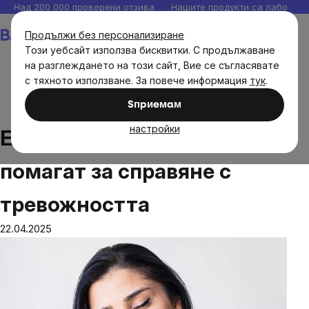
Прескочи
Над 200 000 проверени отзива
Нашите продукти са лаборато
към
Количка
Продължи без персонализиране
съдържанието
Този уебсайт използва бисквитки. С продължаване
на разглеждането на този сайт, Вие се съгласявате
с тяхното използване. За повече информация
тук
.
Блог
Ежедневни ритуали, които помагат за справяне
Sпpиeмaм
с тревожността
настройки
Ежедневни ритуали, които
помагат за справяне с
тревожността
22.04.2025