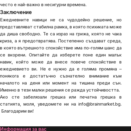
често е най-важно в несигурни времена.
Заключение
Ежедневните навици не са чудодейно решение, но
представляват стабилна рамка, в която психиката може
да диша свободно. Те са израз на грижа, която не чака
криза, а я предотвратява. Постепенно създават среда,
в която вътрешното спокойствие има по-голям шанс да
се вкорени. Опитайте да изберете поне един малък
навик, който може да внесе повече спокойствие в
ежедневието ви. Не е нужно да е голяма промяна –
понякога е достатъчно съзнателно внимание към
началото на деня или момент на тишина преди сън.
Именно в тези малки решения се ражда устойчивостта.
Ако сте забелязали грешка или печатна грешка в
статията, моля, уведомете ни на
info@brainmarket.bg
.
Благодарим ви!
Информация за вас