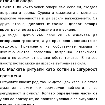
стабилна опора
Начинът, по който човек говори със себе си, създава
вътрешната среда. Суровата самокритика може да
подкопае увереността и да засили напрежението. От
друга страна,
добрият вътрешен диалог отваря
пространство за разбиране и отпускане
.
Да бъдеш добър към себе си
не означава да
игнорираш грешките, а да признаеш човешката си
същност
. Приемането на собствените емоции и
несъвършенства позволява вътрешна стабилност,
която не зависи от външни обстоятелства. В такова
пространство може да израсне вътрешната сила.
IX. Малките ритуали като котви за сигурност
през деня
Ритуалите внасят ред там, където цари хаос. Не става
дума за сложни или времеемки дейности, а за
регулярност и смисъл.
Когато определени части от
деня се повтарят, се появява усещане за сигурност
и предсказуемост
.