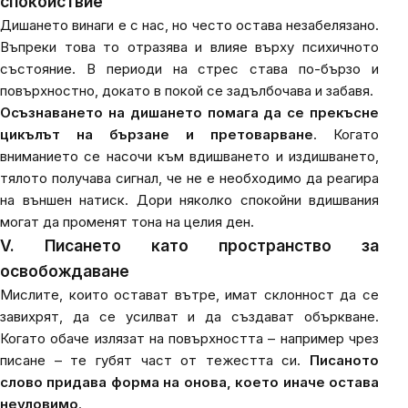
спокойствие
Дишането винаги е с нас, но често остава незабелязано.
Въпреки това то отразява и влияе върху психичното
състояние. В периоди на стрес става по-бързо и
повърхностно, докато в покой се задълбочава и забавя.
Осъзнаването на дишането помага да се прекъсне
цикълът на бързане и претоварване
. Когато
вниманието се насочи към вдишването и издишването,
тялото получава сигнал, че не е необходимо да реагира
на външен натиск. Дори няколко спокойни вдишвания
могат да променят тона на целия ден.
V. Писането като пространство за
освобождаване
Мислите, които остават вътре, имат склонност да се
завихрят, да се усилват и да създават объркване.
Когато обаче излязат на повърхността – например чрез
писане – те губят част от тежестта си.
Писаното
слово придава форма на онова, което иначе остава
неуловимо
.