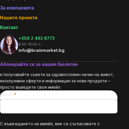
Footer
За компанията
Нашите проекти
Контакт
+359 2 492 8773
8:00-16:00 ч.
info@brainmarket.bg
Абонирайте се за нашия бюлетин
и получавайте съвети за здравословен начин на живот,
ексклузивни оферти и информация за нови продукти –
просто въведете своя имейл.
Имейл
С въвеждането на имейл, вие се съгласявате с