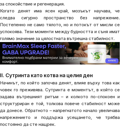
за спокойствие и регенерация.
Когато денят има ясен край, мозъкът научава, че
следва сигурно пространство без напрежение.
Постепенно не само тялото, но и потокът от мисли се
успокоява. Тези моменти между будността и съня имат
голямо значение за цялостната вътрешна стабилност.
II. Сутринта като котва на целия ден
Начинът, по който започва денят, влияе върху това как
човек го преживява. Сутринта е моментът, в който се
задава вътрешният ритъм – и колкото по-спокоен и
структуриран е той, толкова повече стабилност може
да донесе. Обратното – напрегнатото начало увеличава
напрежението и поддържа усещането, че трябва
постоянно да сте нащрек.