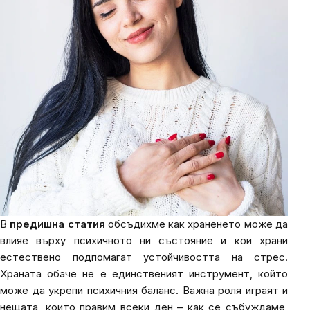
В
предишна статия
обсъдихме как храненето може да
влияе върху психичното ни състояние и кои храни
естествено подпомагат устойчивостта на стрес.
Храната обаче не е единственият инструмент, който
може да укрепи психичния баланс. Важна роля играят и
нещата, които правим всеки ден – как се събуждаме,