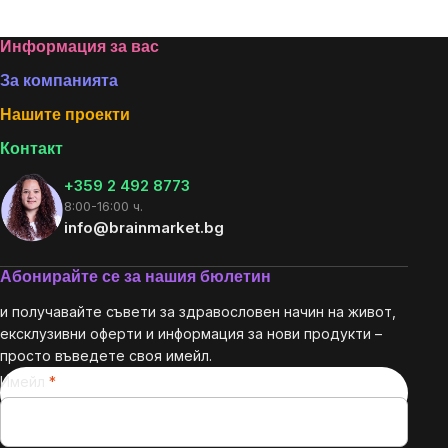
Footer
Информация за вас
За компанията
Нашите проекти
Контакт
+359 2 492 8773
8:00-16:00 ч.
info@brainmarket.bg
Абонирайте се за нашия бюлетин
и получавайте съвети за здравословен начин на живот,
ексклузивни оферти и информация за нови продукти –
просто въведете своя имейл.
Имейл