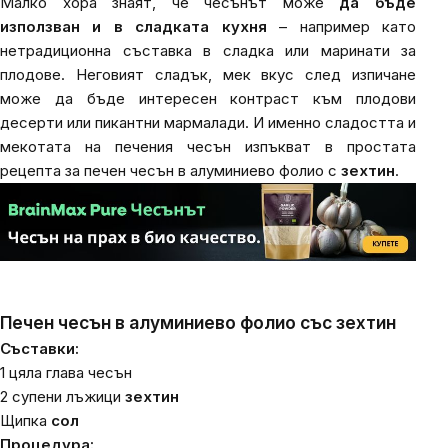
Малко хора знаят, че чесънът може
да бъде
използван и в сладката кухня
– например като
нетрадиционна съставка в сладка или маринати за
плодове. Неговият сладък, мек вкус след изпичане
може да бъде интересен контраст към плодови
десерти или пикантни мармалади. И именно сладостта и
мекотата на печения чесън изпъкват в простата
рецепта за печен чесън в алуминиево фолио с
зехтин
.
Печен чесън в алуминиево фолио със зехтин
Съставки:
1 цяла глава чесън
2 супени лъжици
зехтин
Щипка
сол
Процедура: