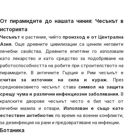
От пирамидите до нашата чиния: Чесънът в
историята
Чесънът
е растение, чийто
произход е от Централна
Азия
. Още древните цивилизации са ценили неговите
лечебни свойства. Древните египтяни го използвали
като лекарство и като средство за подобряване на
работоспособността на робите при строителството на
пирамидите. В античните Гърция и Рим чесънът е
считан за източник на сила и кураж
. През
средновековието чесънът става
символ на защита
срещу чума и различни инфекциозни заболявания
. В
кралските дворове чесънът често е бил част от
лечебни мазила и отвари.
Използван е също като
естествен антибиотик
по време на военни конфликти,
за дезинфекция на рани и предовратяване на инфекции.
Ботаника