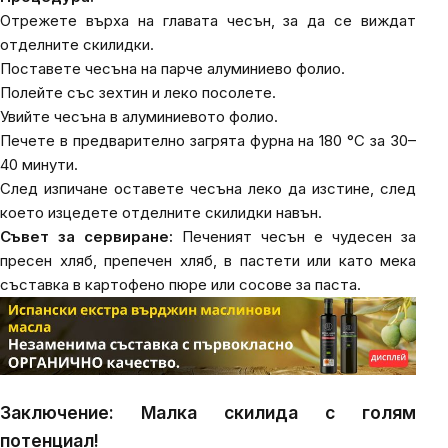
Отрежете върха на главата чесън, за да се виждат
отделните скилидки.
Поставете чесъна на парче алуминиево фолио.
Полейте със зехтин и леко посолете.
Увийте чесъна в алуминиевото фолио.
Печете в предварително загрята фурна на 180 °C за 30–
40 минути.
След изпичане оставете чесъна леко да изстине, след
което изцедете отделните скилидки навън.
Съвет за сервиране:
Печеният чесън е чудесен за
пресен хляб, препечен хляб, в пастети или като мека
съставка в картофено пюре или сосове за паста.
Заключение: Малка скилида с голям
потенциал!