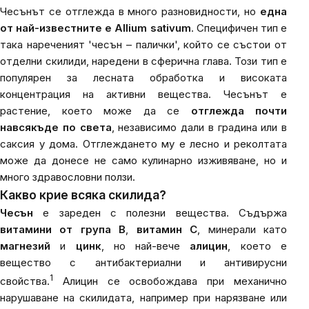
Чесънът се отглежда в много разновидности, но
една
от най-известните е Allium sativum
. Специфичен тип е
така нареченият 'чесън – палички', който се състои от
отделни скилиди, наредени в сферична глава. Този тип е
популярен за лесната обработка и високата
концентрация на активни вещества. Чесънът е
растение, което може да се
отглежда почти
навсякъде по света
, независимо дали в градина или в
саксия у дома. Отглеждането му е лесно и реколтата
може да донесе не само кулинарно изживяване, но и
много здравословни ползи.
Какво крие всяка скилида?
Чесън
е зареден с полезни вещества. Съдържа
витамини от група B
,
витамин C
, минерали като
магнезий
и
цинк
, но най-вече
алицин
, което е
вещество с антибактериални и антивирусни
1
свойства.
Алицин се освобождава при механично
нарушаване на скилидата, например при нарязване или