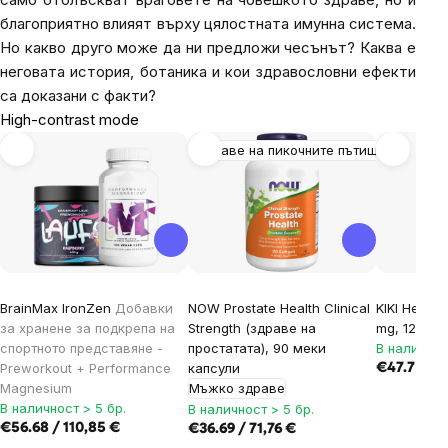
благоприятно влияят върху цялостната имунна система.
Но какво друго може да ни предложи чесънът? Каква е
неговата история, ботаника и кои здравословни ефекти
са доказани с факти?
High-contrast mode
Здраве на пикочните пътища
BrainMax IronZen
Добавки
NOW Prostate Health Clinical
KIKI Health
за хранене за подкрепа на
Strength (здраве на
mg, 120 ка
спортното представяне -
простатата), 90 меки
В наличнос
Preworkout + Performance
капсули
€47.7 / 93
Magnesium
Мъжко здраве
В наличност > 5 бр.
В наличност > 5 бр.
€56.68 / 110,85 €
€36.69 / 71,76 €