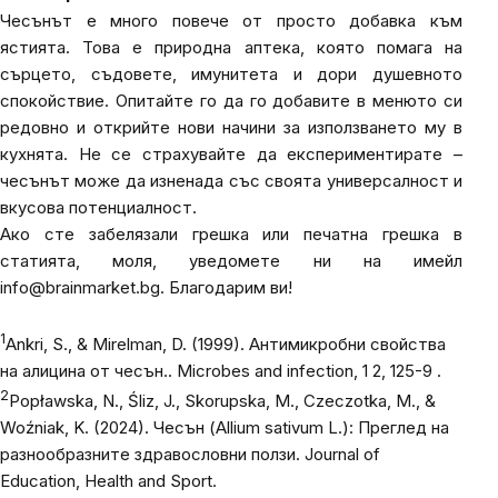
Чесънът е много повече от просто добавка към
ястията. Това е природна аптека, която помага на
сърцето, съдовете, имунитета и дори душевното
спокойствие. Опитайте го да го добавите в менюто си
редовно и открийте нови начини за използването му в
кухнята. Не се страхувайте да експериментирате –
чесънът може да изненада със своята универсалност и
вкусова потенциалност.
Ако сте забелязали грешка или печатна грешка в
статията, моля, уведомете ни на имейл
info@brainmarket.bg
. Благодарим ви!
1
Ankri, S., & Mirelman, D. (1999). Антимикробни свойства
на алицина от чесън..
Microbes and infection
, 1 2, 125-9 .
2
Popławska, N., Śliz, J., Skorupska, M., Czeczotka, M., &
Woźniak, K. (2024). Чесън (Allium sativum L.): Преглед на
разнообразните здравословни ползи.
Journal of
Education, Health and Sport
.