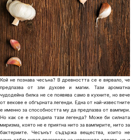
Кой не познава чесъна? В древността се е вярвало, че
предпазва от зли духове и магии. Тази ароматна
чудодейна билка не се появява само в кухните, но вече
от векове е обгърната легенди. Една от най-известните
е именно за способността му да предпазва от вампири.
Но как се е породила тази легенда? Може би силната
миризма, която не е приятна нито за вампирите, нито за
бактериите. Чесънът съдържа вещества, които не
само отблъскват враговете на човешкото здраве, но и