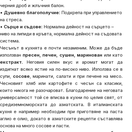
черния дроб и жлъчния балон.
•
Душевно благополучие:
Подкрепа при управлението
на стреса.
•
Сърце и съдове:
Нормална дейност на сърцето –
ниво на липиди в кръвта, нормална дейност на съдовата
система.
Чесънът в кухнята е почти незаменим. Може да бъде
използван
пресен, печен, сушен, маринован
или като
екстракт
. Неговия силен вкус и аромат могат да
издигнат всяко ястие на по-високо ниво. Използва се в
супи,
сосове
, маринати, салати и при печене на месо.
Чесновият хляб или картофите с чесън са класики,
които никога не разочароват. Благодарение на неговата
универсалност той се вписва в кухни по целия свят, от
средиземноморската до азиатската. В италианската
кухня е например необходим при приготвяне на паста
аглио е олио, докато в азиатските рецепти съставлява
основа на много сосове и пасти.