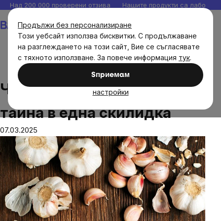
Прескочи
Над 200 000 проверени отзива
Нашите продукти са лаборато
към
Количка
Продължи без персонализиране
съдържанието
Този уебсайт използва бисквитки. С продължаване
на разглеждането на този сайт, Вие се съгласявате
с тяхното използване. За повече информация
тук
.
Блог
Чесън: Аромат, сила и тайна в една скилидка
Sпpиeмaм
Чесън: Аромат, сила и
настройки
тайна в една скилидка
07.03.2025