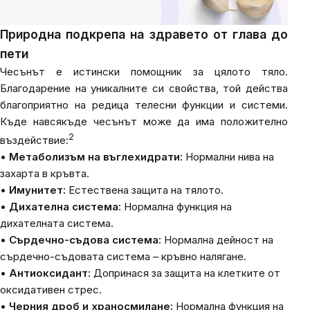
Природна подкрепа на здравето от глава до
пети
Чесънът е истински помощник за цялото тяло.
Благодарение на уникалните си свойства, той действа
благоприятно на редица телесни функции и системи.
Къде навсякъде чесънът може да има положително
2
въздействие:
•
Метаболизъм на въглехидрати:
Нормални нива на
захарта в кръвта.
•
Имунитет:
Естествена защита на тялото.
•
Дихателна система:
Нормална функция на
дихателната система.
•
Сърдечно-съдова система:
Нормална дейност на
сърдечно-съдовата система – кръвно налягане.
•
Антиоксидант:
Допринася за защита на клетките от
оксидативен стрес.
•
Черния дроб и храносмилане:
Нормална функция на