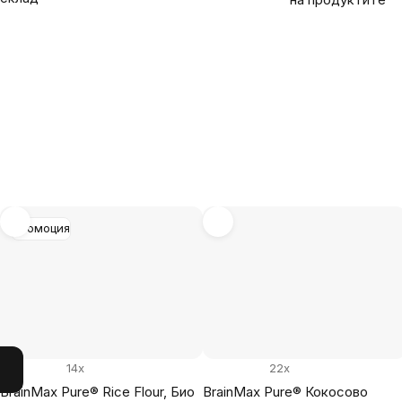
Промоция
14x
22x
BrainMax Pure® Rice Flour, Био
BrainMax Pure® Кокосово