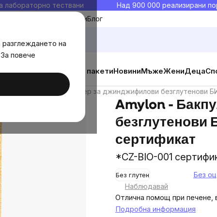
а лабораторно тествани
Над 900 000 реализирани по
Моите любими
Блог
а разглеждането на
 За повече
ични добавки
Изгодни пакети
Новини
Мъже
Жени
Деца
Сп
ги
Amylon - Бакпулвер за джинджифилови безглутенови БИО
Amylon - Бакп
безглутенови Б
сертификат
*CZ-BIO-001 сертифи
Без оц
Без глутен
The
Наблюдавай
average
Отлична помощ при печене, 
product
Подробна информация
rating