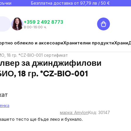
ръчки
Безплатна доставка от
97,79
лв / 50 €
Количка
+359 2 492 8773
8:00-16:00 ч.
ортно облекло и аксесоари
Хранителни продукти
Храни
, 18 гр. *CZ-BIO-001 сертификат
улвер за джинджифилови
ИО, 18 гр. *CZ-BIO-001
кат
енка
марка:
Amylon
Код:
30147
вашето тесто ще бъде леко и бухнало.