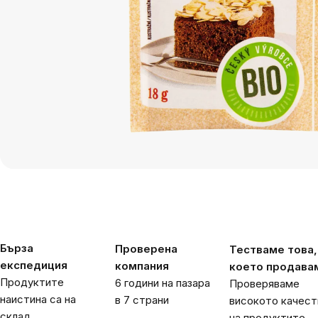
Бърза
Проверена
Тестваме това,
експедиция
компания
което продава
Продуктите
6 години на пазара
Проверяваме
наистина са на
в 7 страни
високото качест
склад
на продуктите