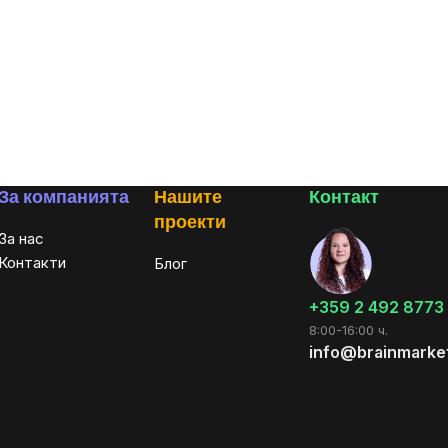
За компанията
Нашите
Контакт
проекти
За нас
Контакти
Блог
+359 2 492 8773
8:00-16:00 ч.
info@brainmarke