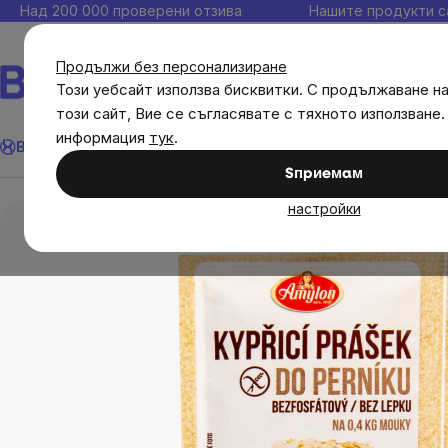
Прескочи
Над 200 000 проверени отзива
Нашите продукти с
към
съдържанието
Продължи без персонализиране
Този уебсайт използва бисквитки. С продължаване н
този сайт, Вие се съгласявате с тяхното използване.
Търсене
информация
тук
.
Brainmax
Имунитет
Акции
💪 WomenPower
Цели
Диет
Sпpиeмaм
Хранителни продукти
Брашна, смеси и пудин
настройки