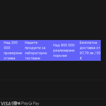
Над 200
Нашите
Безплатна
Над 900 000
000
продукти са
доставка от
реализирани
проверени
лабораторно
97,79
лв / 50
поръчки
отзива
тествани
€