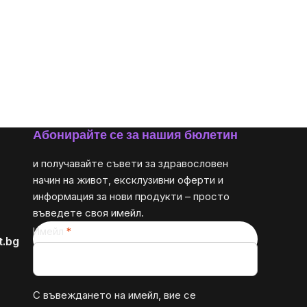
Абонирайте се за нашия бюлетин
и получавайте съвети за здравословен
начин на живот, ексклузивни оферти и
информация за нови продукти – просто
въведете своя имейл.
Имейл
t.bg
С въвеждането на имейл, вие се