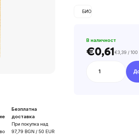
is
БИО
0,0
out
of
5
В наличност
stars.
€0,61
€3,39 / 100
Цена
за
мярка:
Д
Безплатна
ме
доставка
При покупка над
во
97,79 BGN / 50 EUR