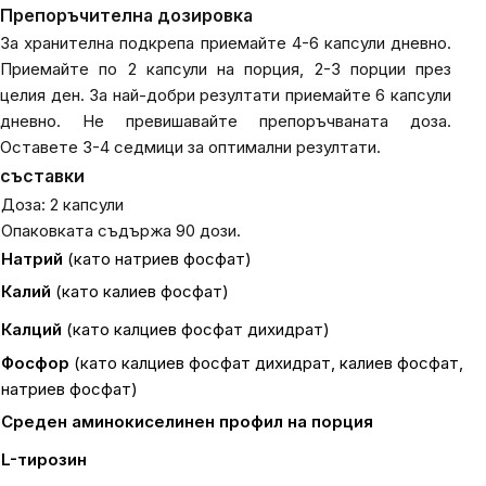
Препоръчителна дозировка
За хранителна подкрепа приемайте 4-6 капсули дневно.
Приемайте по 2 капсули на порция, 2-3 порции през
целия ден.
За най-добри резултати приемайте 6 капсули
дневно.
Не превишавайте препоръчваната доза.
Оставете 3-4 седмици за оптимални резултати.
съставки
Доза: 2 капсули
Опаковката съдържа 90 дози.
Натрий
(като натриев фосфат)
Калий
(като калиев фосфат)
Калций
(като калциев фосфат дихидрат)
Фосфор
(като калциев фосфат дихидрат, калиев фосфат,
натриев фосфат)
Среден аминокиселинен профил на порция
L-тирозин