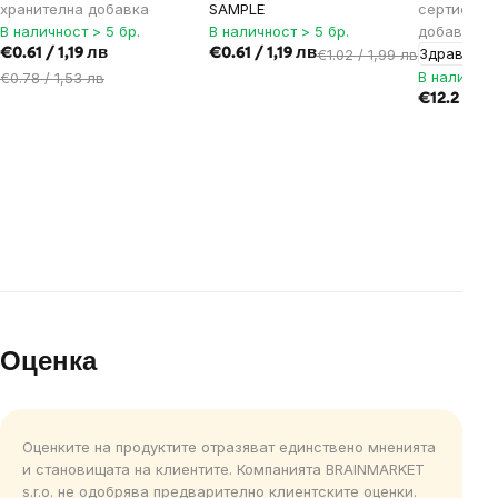
хранителна добавка
SAMPLE
сертифика
В наличност > 5 бр.
В наличност > 5 бр.
добавка
Здраве на
€0.61 / 1,19 лв
€0.61 / 1,19 лв
€1.02 / 1,99 лв
В наличнос
€0.78 / 1,53 лв
€12.2 / 23
Оценка
Оценките на продуктите отразяват единствено мненията
и становищата на клиентите. Компанията BRAINMARKET
s.r.o. не одобрява предварително клиентските оценки.