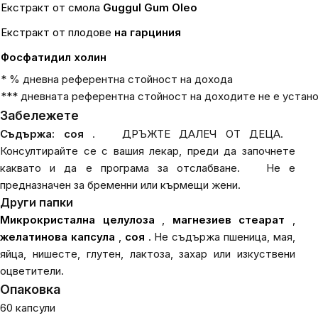
Екстракт от смола
Guggul Gum Oleo
Екстракт от плодове
на гарциния
Фосфатидил холин
* % дневна референтна стойност на дохода
*** дневната референтна стойност на доходите не е устан
Забележете
Съдържа: соя
.
ДРЪЖТЕ ДАЛЕЧ ОТ ДЕЦА.
Консултирайте се с вашия лекар, преди да започнете
каквато и да е програма за отслабване.
Не е
предназначен за бременни или кърмещи жени.
Други папки
Микрокристална целулоза
,
магнезиев стеарат
,
желатинова капсула
,
соя
.
Не съдържа пшеница, мая,
яйца, нишесте, глутен, лактоза, захар или изкуствени
оцветители.
Опаковка
60 капсули