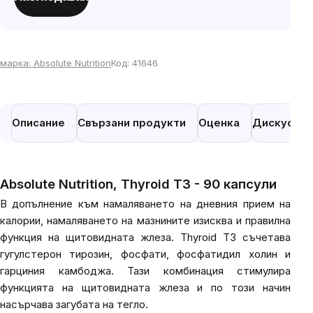
мярка:
марка:
Absolute Nutrition
Код:
41646
Описание
Свързани продукти
Оценка
Дискусия
Absolute Nutrition, Thyroid T3 - 90 капсули
В допълнение към намаляването на дневния прием на
калории, намаляването на мазнините изисква и правилна
функция на щитовидната жлеза. Thyroid T3 съчетава
гугулстерон тирозин, фосфати, фосфатидил холин и
гарциния камбоджа. Тази комбинация стимулира
функцията на щитовидната жлеза и по този начин
насърчава загубата на тегло.