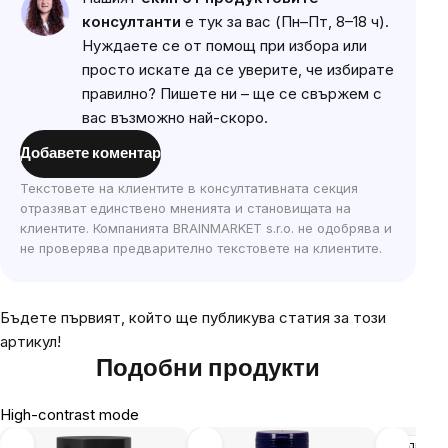
консултанти
е тук за вас (Пн–Пт, 8–18 ч).
Нуждаете се от помощ при избора или
просто искате да се уверите, че избирате
правилно? Пишете ни – ще се свържем с
вас възможно най-скоро.
Добавете коментар
Текстовете на клиентите в консултативната секция
отразяват единствено мненията и становищата на
клиентите. Компанията BRAINMARKET s.r.o. не одобрява и
не проверява предварително текстовете на клиентите.
Бъдете първият, който ще публикува статия за този
артикул!
Подобни продукти
High-contrast mode
Разпрод