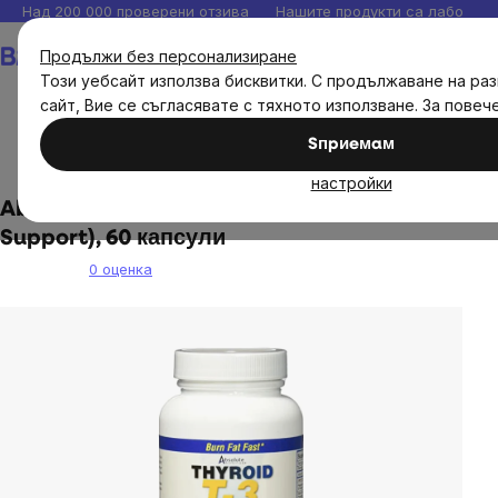
Прескочи
Над 200 000 проверени отзива
Нашите продукти са лаборато
към
Количка
Продължи без персонализиране
съдържанието
Този уебсайт използва бисквитки. С продължаване на ра
сайт, Вие се съгласявате с тяхното използване. За пове
Sпpиeмaм
Диетични добавки
настройки
Absolute Nutrition, Thyroid T3 (Thyroid
Support), 60 капсули
0 оценка