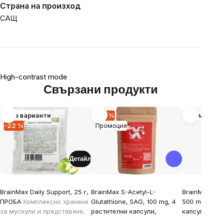
Страна на произход
САЩ
High-contrast mode
Свързани продукти
Още варианти
-40 %
Промоци
-22 %
Промоция
Детайл
BrainMax Daily Support, 25 г,
BrainMax S-Acetyl-L-
BrainMax O
ПРОБА
Комплексно хранене
Glutathione, SAG, 100 mg, 4
500 mg, 10
за мускули и представяне,
растителни капсули,
капсули
*C