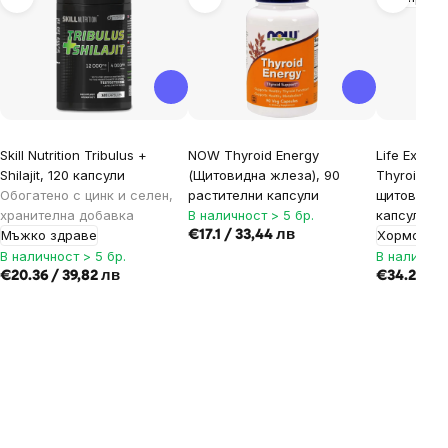
Skill Nutrition Tribulus +
NOW Thyroid Energy
Life Extens
Shilajit, 120 капсули
(Щитовидна жлеза), 90
Thyroid, п
Обогатено с цинк и селен,
растителни капсули
щитовидна
хранителна добавка
В наличност > 5 бр.
капсули
Мъжко здраве
Хормонале
€17.1 / 33,44 лв
В наличност > 5 бр.
В наличнос
€20.36 / 39,82 лв
€34.24 / 6