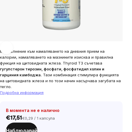
В допълнение към намаляването на дневния прием на
калории, намаляването на мазнините изисква и правилна
функция на щитовидната жлеза. Thyroid T3 съчетава
гугулстерон тирозин, фосфати, фосфатидил холин и
гарциния камбоджа.
Тази комбинация стимулира функцията
на щитовидната жлеза и по този начин насърчава загубата на
тегло.
Подробна информация
В момента не е налично
€17,51
€0,29 / 1 капсула
Цена
за
Наблюдавай