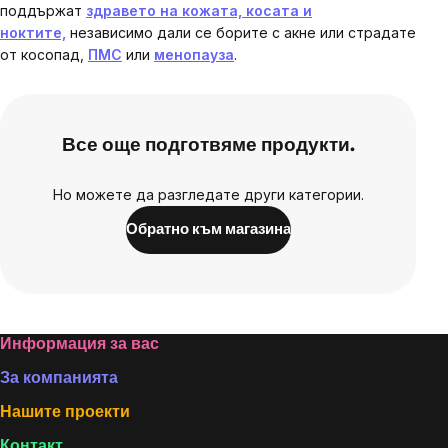
поддържат
здравето на кожата, косата и
ноктите,
независимо дали се борите с акне или страдате
от косопад,
ПМС
или
менопауза
.
Все още подготвяме продукти.
Но можете да разгледате други категории.
Обратно към магазина
Footer
Информация за вас
За компанията
Нашите проекти
Контакт