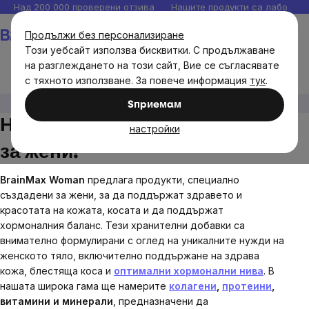
Прескочи
Над 200 000 проверени отзива
Нашите продукти са лаборато
към
Количка
Продължи без персонализиране
съдържанието
Този уебсайт използва бисквитки. С продължаване
на разглеждането на този сайт, Вие се съгласявате
с тяхното използване. За повече информация
тук
.
Нови продукти на BrainMax за жени!
Sпpиeмaм
Нови продукти на BrainMax
настройки
за жени!
BrainMax Woman
предлага продукти, специално
създадени за жени, за да поддържат здравето и
красотата на кожата, косата и да поддържат
хормоналния баланс. Тези хранителни добавки са
внимателно формулирани с оглед на уникалните нужди на
женското тяло, включително поддържане на здрава
кожа, блестяща коса и
оптимални хормонални нива
. В
нашата широка гама ще намерите
колагени
,
протеини
,
витамини и минерали
, предназначени да