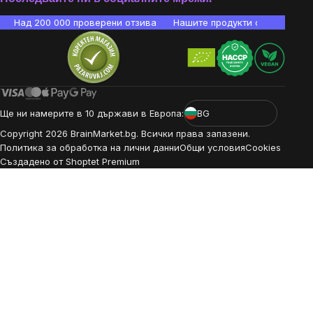
Над 200 000 проверени отзива
Нашите продукти са лаборато
Ще ни намерите в 10 държави в Европа:
BG
Copyright
2026
BrainMarket.bg. Всички права запазени.
Политика за обработка на лични данни
Общи условия
Cookies
Създадено от Shoptet Premium