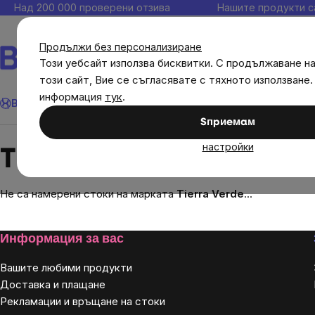
Прескочи
Над 200 000 проверени отзива
Нашите продукти с
към
съдържанието
Продължи без персонализиране
Този уебсайт използва бисквитки. С продължаване н
този сайт, Вие се съгласявате с тяхното използване.
Търсене
информация
тук
.
Brainmax
Имунитет
Акции
💪 WomenPower
Цели
Диет
Sпpиeмaм
Brands
Tierra Verde
настройки
Tierra Verde
Не са намерени стоки на марката
Tierra Verde
...
Footer
Информация за вас
Вашите любими продукти
Доставка и плащане
Рекламации и връщане на стоки