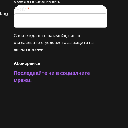
въведете своя имейл.
Имейл
t.bg
С въвеждането на имейл, вие се
съгласявате с
условията за защита на
личните данни
Абонирай се
Последвайте ни в социалните
мрежи: