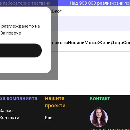
а лабораторно тествани
Над 900 000 реализирани по
Моите любими
Блог
а разглеждането на
 За повече
ични добавки
Изгодни пакети
Новини
Мъже
Жени
Деца
Сп
За компанията
Нашите
Контакт
проекти
За нас
Контакти
Блог