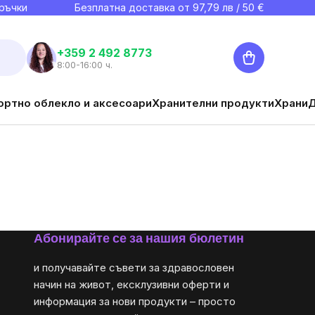
ръчки
Безплатна доставка от
97,79
лв / 50 €
Количка
+359 2 492 8773
8:00-16:00 ч.
ортно облекло и аксесоари
Хранителни продукти
Храни
Абонирайте се за нашия бюлетин
и получавайте съвети за здравословен
начин на живот, ексклузивни оферти и
информация за нови продукти – просто