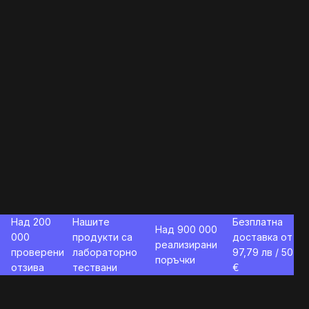
Над 200
Нашите
Безплатна
Над 900 000
000
продукти са
доставка от
реализирани
проверени
лабораторно
97,79
лв / 50
поръчки
отзива
тествани
€