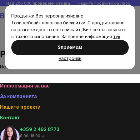
Прескочи
Над 200 000 проверени отзива
Нашите продукти са лаборато
към
Количка
Продължи без персонализиране
съдържанието
Този уебсайт използва бисквитки. С продължаване
на разглеждането на този сайт, Вие се съгласявате
с тяхното използване. За повече информация
тук
.
Brands
Pri´s Puddings
Sпpиeмaм
Pri´s Puddings
настройки
Не са намерени стоки на марката
Pri´s Puddings
...
Footer
Информация за вас
За компанията
Нашите проекти
Контакт
+359 2 492 8773
8:00-16:00 ч.