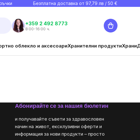
ръчки
Безплатна доставка от
97,79
лв / 50 €
Количка
+359 2 492 8773
8:00-16:00 ч.
ортно облекло и аксесоари
Хранителни продукти
Храни
Абонирайте се за нашия бюлетин
и получавайте съвети за здравословен
начин на живот, ексклузивни оферти и
информация за нови продукти – просто