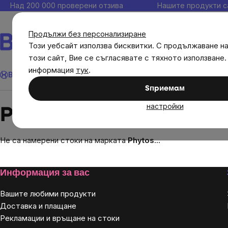
Прескочи
Над 200 000 проверени отзива
Нашите продукти с
към
съдържанието
Продължи без персонализиране
Този уебсайт използва бисквитки. С продължаване н
този сайт, Вие се съгласявате с тяхното използване.
Търсене
информация
тук
.
Brainmax
Имунитет
Акции
💪 WomenPower
Цели
Диет
Sпpиeмaм
Brands
Phytos
настройки
Phytos
Не са намерени стоки на марката
Phytos
...
Footer
Информация за вас
Вашите любими продукти
Доставка и плащане
Рекламации и връщане на стоки