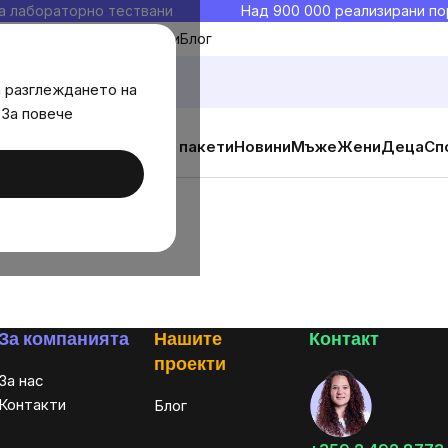
а лабораторно тествани
Над 900 000 реализирани по
Моите любими
Блог
а разглеждането на
 За повече
ични добавки
Изгодни пакети
Новини
Мъже
Жени
Деца
Сп
За компанията
Нашите
Контакт
проекти
За нас
Контакти
Блог