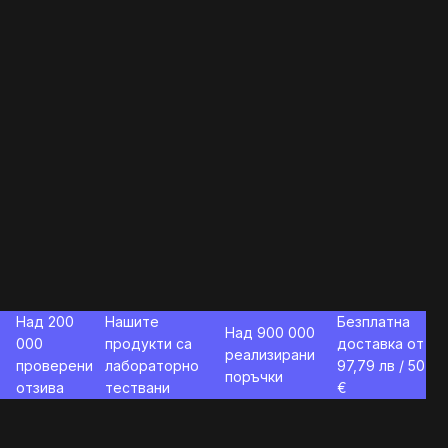
Над 200
Нашите
Безплатна
Над 900 000
000
продукти са
доставка от
реализирани
проверени
лабораторно
97,79
лв / 50
поръчки
отзива
тествани
€