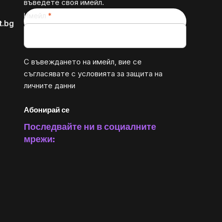
въведете своя имейл.
Имейл
t.bg
С въвеждането на имейл, вие се
съгласявате с
условията за защита на
личните данни
Абонирай се
Последвайте ни в социалните
мрежи: