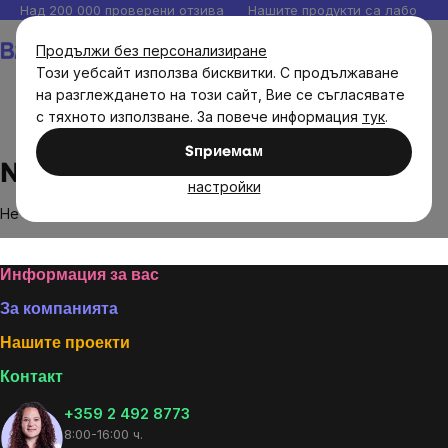
Прескочи
Над 200 000 проверени отзива
Нашите продукти са лаборато
към
Количка
Продължи без персонализиране
съдържанието
Този уебсайт използва бисквитки. С продължаване
на разглеждането на този сайт, Вие се съгласявате
с тяхното използване. За повече информация
тук
.
Brands
Nakladatelství Kazda
Sпpиeмaм
Nakladatelství Kazda
настройки
Не са намерени стоки на марката
Nakladatelství Kazda
...
Footer
Информация за вас
За компанията
Нашите проекти
Контакт
+359 2 492 8773
8:00-16:00 ч.