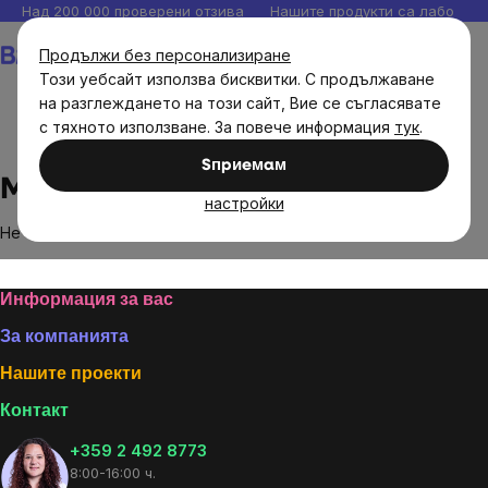
Прескочи
Над 200 000 проверени отзива
Нашите продукти са лаборато
към
Количка
Продължи без персонализиране
съдържанието
Този уебсайт използва бисквитки. С продължаване
на разглеждането на този сайт, Вие се съгласявате
с тяхното използване. За повече информация
тук
.
Brands
Mulieres
Sпpиeмaм
Mulieres
настройки
Не са намерени стоки на марката
Mulieres
...
Footer
Информация за вас
За компанията
Нашите проекти
Контакт
+359 2 492 8773
8:00-16:00 ч.