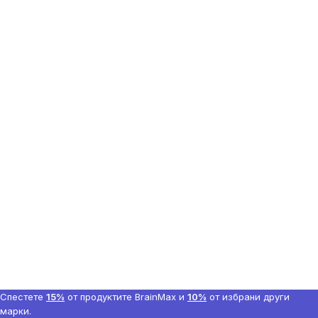
Спестете
15%
от продуктите BrainMax и
10%
от избрани други
марки.