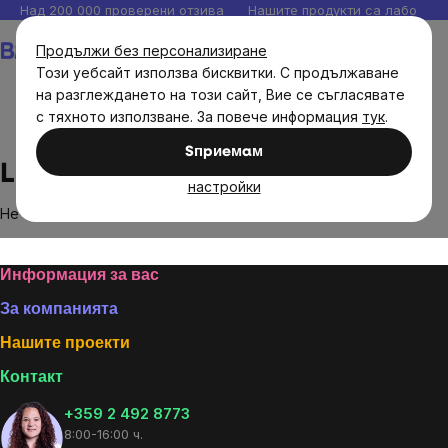
Прескочи
Над 200 000 проверени отзива
Нашите продукти са лаборато
към
Количка
Продължи без персонализиране
съдържанието
Този уебсайт използва бисквитки. С продължаване
на разглеждането на този сайт, Вие се съгласявате
с тяхното използване. За повече информация
тук
.
Brands
LuckyAlvin
Sпpиeмaм
LuckyAlvin
настройки
Не са намерени стоки на марката
LuckyAlvin
...
Footer
Информация за вас
За компанията
Нашите проекти
Контакт
+359 2 492 8773
8:00-16:00 ч.