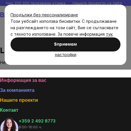
Прескочи
Над 200 000 проверени отзива
Нашите продукти са лаборато
към
Количка
Продължи без персонализиране
съдържанието
Този уебсайт използва бисквитки. С продължаване
на разглеждането на този сайт, Вие се съгласявате
с тяхното използване. За повече информация
тук
.
Brands
Livestrong
Sпpиeмaм
Livestrong
настройки
Не са намерени стоки на марката
Livestrong
...
Footer
Информация за вас
За компанията
Нашите проекти
Контакт
+359 2 492 8773
8:00-16:00 ч.