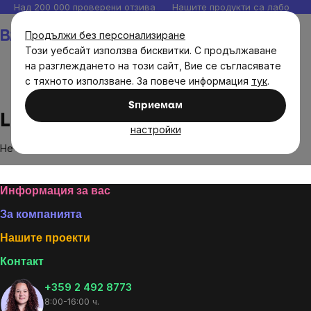
Прескочи
Над 200 000 проверени отзива
Нашите продукти са лаборато
към
Количка
Продължи без персонализиране
съдържанието
Този уебсайт използва бисквитки. С продължаване
на разглеждането на този сайт, Вие се съгласявате
с тяхното използване. За повече информация
тук
.
Brands
Linteo
Sпpиeмaм
Linteo
настройки
Не са намерени стоки на марката
Linteo
...
Footer
Информация за вас
За компанията
Нашите проекти
Контакт
+359 2 492 8773
8:00-16:00 ч.