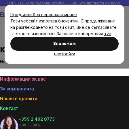
Прескочи
Над 200 000 проверени отзива
Нашите продукти са лаборато
към
Количка
Продължи без персонализиране
съдържанието
Този уебсайт използва бисквитки. С продължаване
на разглеждането на този сайт, Вие се съгласявате
с тяхното използване. За повече информация
тук
.
Brands
Kimicar
Sпpиeмaм
Kimicar
настройки
Не са намерени стоки на марката
Kimicar
...
Footer
Информация за вас
За компанията
Нашите проекти
Контакт
+359 2 492 8773
8:00-16:00 ч.