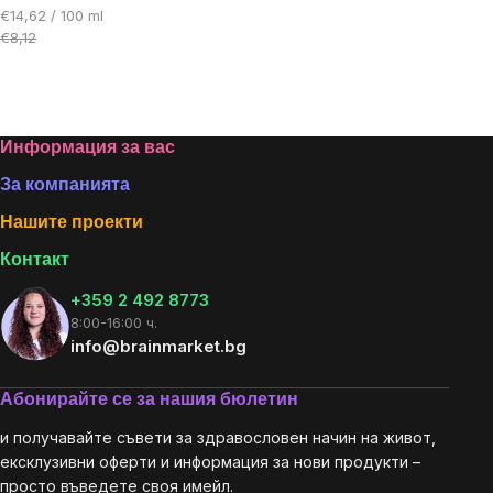
Цена
€14,62 / 100 ml
за
€8,12
мярка:
Listing
controls
Footer
Информация за вас
За компанията
Нашите проекти
Контакт
+359 2 492 8773
8:00-16:00 ч.
info@brainmarket.bg
Абонирайте се за нашия бюлетин
и получавайте съвети за здравословен начин на живот,
ексклузивни оферти и информация за нови продукти –
просто въведете своя имейл.