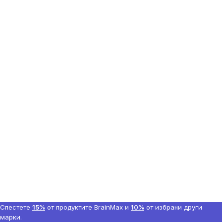
Спестете
15%
от продуктите BrainMax и
10%
от избрани други
марки.