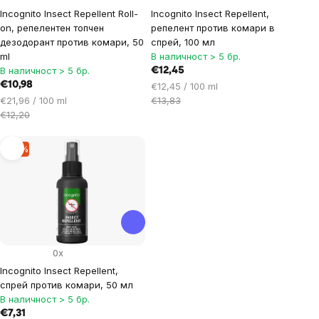
Incognito Insect Repellent Roll-
Incognito Insect Repellent,
on, репелентен топчен
репелент против комари в
дезодорант против комари, 50
спрей, 100 мл
ml
В наличност > 5 бр.
В наличност > 5 бр.
€12,45
€10,98
Цена
€12,45 / 100 ml
Цена
за
€21,96 / 100 ml
€13,83
за
мярка:
€12,20
мярка:
–9 %
0x
Incognito Insect Repellent,
спрей против комари, 50 мл
В наличност > 5 бр.
€7,31