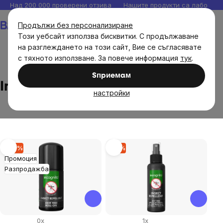
Прескочи
Над 200 000 проверени отзива
Нашите продукти са лаборато
към
Количка
Продължи без персонализиране
съдържанието
Този уебсайт използва бисквитки. С продължаване
на разглеждането на този сайт, Вие се съгласявате
с тяхното използване. За повече информация
тук
.
Brands
Incognito
Sпpиeмaм
Incognito
настройки
List
–10 %
–9 %
Промоция
of
Разпродажба
products
0x
1x