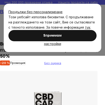
Прескочи
Над 200 000 проверени отзива
Нашите продукти са лаборато
към
Количка
Продължи без персонализиране
съдържанието
Този уебсайт използва бисквитки. С продължаване
на разглеждането на този сайт, Вие се съгласявате
с тяхното използване. За повече информация
тук
.
Brainmax
Brainmax хранителни добавки
Sпpиeмaм
настройки
BrainMax CéBéDé Cartridge STRONG,
пълнител за CéBéDé Pen Vaporizer, 0,5 ml,
50%
–20 %
Промоция
Без оценка
The
average
product
rating
is
0,0
out
of
5