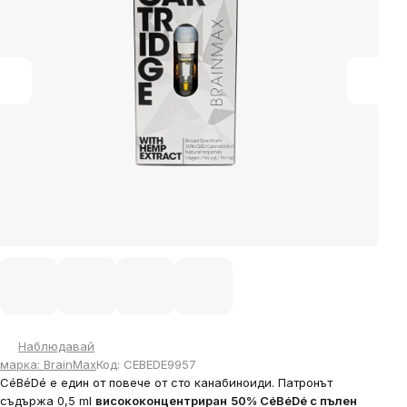
stars.
Наблюдавай
марка:
BrainMax
Код:
CEBEDE9957
CéBéDé е един от повече от сто канабиноиди.
Патронът
съдържа 0,5 ml
висококонцентриран
50% CéBéDé с пълен