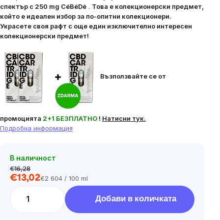
спектър с 250 mg CéBéDé
.
Това е колекционерски предмет,
който е идеален избор за по-опитни колекционери.
Украсете своя рафт с още един изключително интересен
колекционерски предмет!
Възползвайте се от
промоцията
2+1 БЕЗПЛАТНО
!
Натисни тук.
Подробна информация
В наличност
€16,28
€13,02
€2 604 / 100 ml
Цена
за
Добави в количката
мярка: