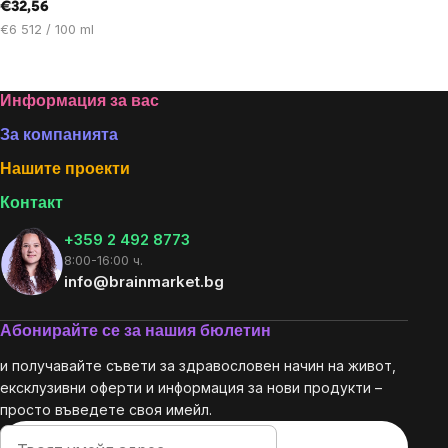
€32,56
за
за
Цена
мярка:
мярка:
€6 512 / 100 ml
за
мярка:
Footer
Информация за вас
За компанията
Нашите проекти
Контакт
+359 2 492 8773
8:00-16:00 ч.
info@brainmarket.bg
Абонирайте се за нашия бюлетин
и получавайте съвети за здравословен начин на живот,
ексклузивни оферти и информация за нови продукти –
просто въведете своя имейл.