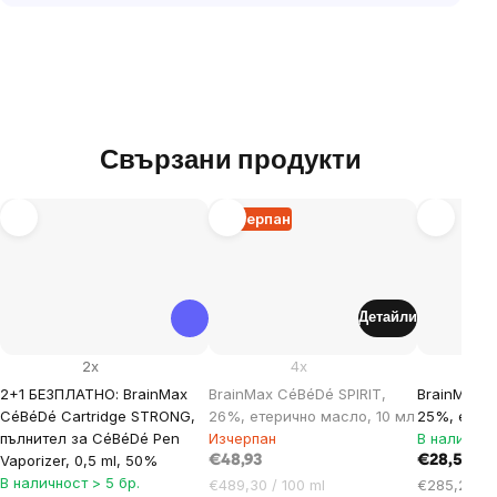
Свързани продукти
Изчерпан
Детайли
2x
4x
2+1 БЕЗПЛАТНО: BrainMax
BrainMax CéBéDé SPIRIT,
BrainMax 
CéBéDé Cartridge STRONG,
26%, етерично масло, 10 мл
25%, етери
пълнител за CéBéDé Pen
Изчерпан
В наличнос
Vaporizer, 0,5 ml, 50%
€48,93
€28,52
В наличност > 5 бр.
Цена
Цена
€489,30 / 100 ml
€285,20 / 