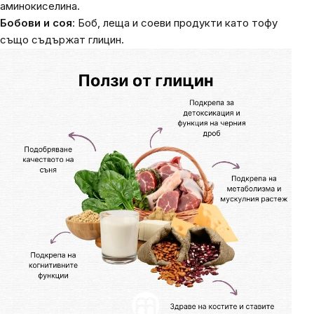
аминокиселина.
Бобови и соя
: Боб, леща и соеви продукти като тофу
също съдържат глицин.