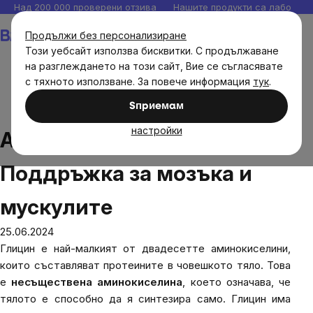
Прескочи
Над 200 000 проверени отзива
Нашите продукти са лаборато
към
Количка
Продължи без персонализиране
съдържанието
Този уебсайт използва бисквитки. С продължаване
на разглеждането на този сайт, Вие се съгласявате
с тяхното използване. За повече информация
тук
.
Блог
Аминокиселина глицин: Поддръжка за мозъка и
Sпpиeмaм
мускулите
настройки
Аминокиселина глицин:
Поддръжка за мозъка и
мускулите
25.06.2024
Глицин
е най-малкият от двадесетте аминокиселини,
които съставляват протеините в човешкото тяло. Това
е
несъществена аминокиселина
, което означава, че
тялото е способно да я синтезира само. Глицин има