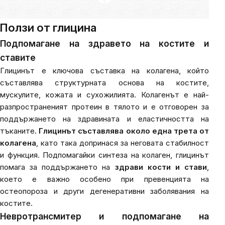
Ползи от
глицина
Подпомагане на здравето на костите и
ставите
Глицинът е ключова съставка на колагена, който
съставлява структурната основа на костите,
мускулите, кожата и сухожилията. Колагенът е най-
разпространеният протеин в тялото и е отговорен за
поддържането на здравината и еластичността на
тъканите.
Глицинът съставлява около една трета от
колагена
, като така допринася за неговата стабилност
и функция. Подпомагайки синтеза на колаген, глицинът
помага за поддържането на
здрави кости и стави
,
което е важно особено при превенцията на
остеопороза и други дегенеративни заболявания на
костите.
Невротрансмитер и подпомагане на