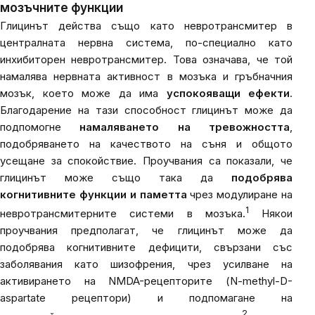
мозъчните функции
Глицинът действа също като невротрансмитер в
централната нервна система, по-специално като
инхибиторен невротрансмитер. Това означава, че той
намалява нервната активност в мозъка и гръбначния
мозък, което може да има
успокояващи ефекти
.
Благодарение на тази способност глицинът може да
подпомогне
намаляването на тревожността
,
подобряването на качеството на съня и общото
усещане за спокойствие. Проучвания са показали, че
глицинът може също така да
подобрява
когнитивните функции и паметта
чрез модулиране на
1
невротрансмитерните системи в мозъка.
Някои
проучвания предполагат, че глицинът може да
подобрява когнитивните дефицити, свързани със
заболявания като шизофрения, чрез усилване на
активирането на NMDA-рецепторите (N-methyl-D-
aspartate рецептори) и подпомагане на
2