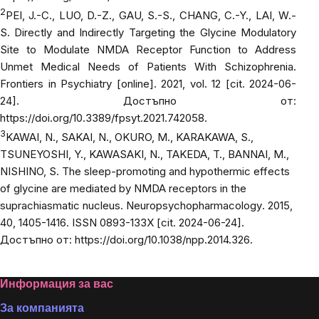
2
PEI, J.-C., LUO, D.-Z., GAU, S.-S., CHANG, C.-Y., LAI, W.-
S. Directly and Indirectly Targeting the Glycine Modulatory
Site to Modulate NMDA Receptor Function to Address
Unmet Medical Needs of Patients With Schizophrenia.
Frontiers in Psychiatry
[online]. 2021, vol. 12 [cit. 2024-06-
24]. Достъпно от:
https://doi.org/10.3389/fpsyt.2021.742058
.
3
KAWAI, N., SAKAI, N., OKURO, M., KARAKAWA, S.,
TSUNEYOSHI, Y., KAWASAKI, N., TAKEDA, T., BANNAI, M.,
NISHINO, S. The sleep-promoting and hypothermic effects
of glycine are mediated by NMDA receptors in the
suprachiasmatic nucleus.
Neuropsychopharmacology
. 2015,
40, 1405-1416. ISSN 0893-133X [cit. 2024-06-24].
Достъпно от:
https://doi.org/10.1038/npp.2014.326
.
Footer
Информация за вас
За компанията