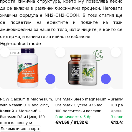
проста химична структура, което му позволява лесно
да се включи в различни биохимични процеси. Неговата
химична формула е NH2-CH2-COOH. В този статия ще
се посветим на ефектите и ползите на тази
аминокиселина за нашето тяло, източниците, в които се
съдържа, и начините за нейното набавяне.
High-contrast mode
Имунитет
NOW Calcium & Magnesium,
BrainMax Sleep magnesium +
BrainMax G
with Vitamin D-3 and Zinc,
BrainMax Glycine 975 mg,
100 растит
Калций + Магнезий +
100 растителни капсули
Хранителн
Витамин D3 и Цинк, 120
В наличност > 5 бр.
В наличнос
софтгел капсули
€41.58 / 81,32 €
€13.43 / 2
Локомотивен апарат