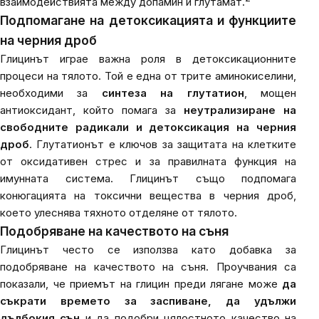
взаимодействията между допамин и глутамат.
Подпомагане на детоксикацията и функциите
на черния дроб
Глицинът играе важна роля в детоксикационните
процеси на тялото. Той е една от трите аминокиселини,
необходими за
синтеза на глутатион
, мощен
антиоксидант, който помага за
неутрализиране на
свободните радикали и детоксикация на черния
дроб
. Глутатионът е ключов за защитата на клетките
от оксидативен стрес и за правилната функция на
имунната система. Глицинът също подпомага
конюгацията на токсични вещества в черния дроб,
което улеснява тяхното отделяне от тялото.
Подобряване на качеството на съня
Глицинът често се използва като добавка за
подобряване на качеството на съня. Проучвания са
показали, че приемът на глицин преди лягане може
да
съкрати времето за заспиване, да удължи
дълбокия сън
и да подобри цялостното качество на