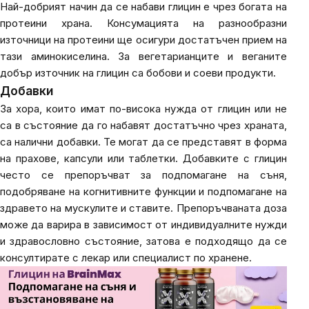
Най-добрият начин да се набави глицин е чрез богата на
протеини храна. Консумацията на разнообразни
източници на протеини ще осигури достатъчен прием на
тази аминокиселина. За вегетарианците и веганите
добър източник на глицин са бобови и соеви продукти.
Добавки
За хора, които имат по-висока нужда от глицин или не
са в състояние да го набавят достатъчно чрез храната,
са налични добавки. Те могат да се представят в форма
на прахове,
капсули
или таблетки. Добавките с глицин
често се препоръчват за подпомагане на съня,
подобряване на когнитивните функции и подпомагане на
здравето на мускулите и ставите. Препоръчваната доза
може да варира в зависимост от индивидуалните нужди
и здравословно състояние, затова е подходящо да се
консултирате с лекар или специалист по хранене.