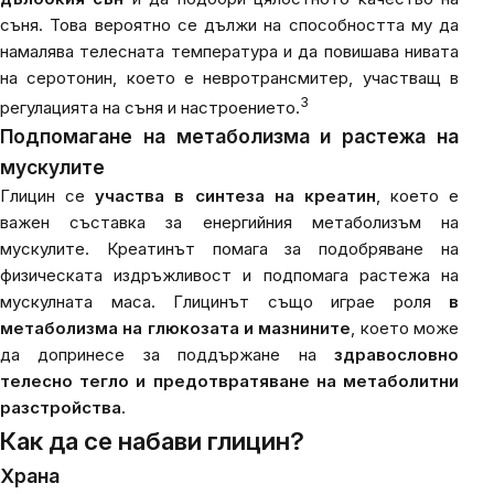
съня. Това вероятно се дължи на способността му да
намалява телесната температура и да повишава нивата
на серотонин, което е невротрансмитер, участващ в
3
регулацията на съня и настроението.
Подпомагане на метаболизма и растежа на
мускулите
Глицин се
участва в синтеза на креатин
, което е
важен съставка за енергийния метаболизъм на
мускулите. Креатинът помага за подобряване на
физическата издръжливост и подпомага растежа на
мускулната маса. Глицинът също играе роля
в
метаболизма на глюкозата и мазнините
, което може
да допринесе за поддържане на
здравословно
телесно тегло и предотвратяване на метаболитни
разстройства
.
Как да се набави глицин?
Храна