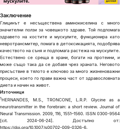
Заключение
Глицинът е несъществена аминокиселина с много
значителни ползи за човешкото здраве. Той подпомага
здравето на костите и мускулите, функционира като
невротрансмитер, помага в детоксикацията, подобрява
качеството на съня и подпомага растежа на мускулите.
Естествено се среща в храни, богати на протеини, и
може също така да се добавя чрез храната. Неговото
присъствие в тялото е ключово за много жизненоважни
процеси, което го прави важна част от здравословната
диета и начин на живот.
Източници
1
HERNANDES, M.S., TRONCONE, L.R.P. Glycine as a
neurotransmitter in the forebrain: a short review.
Journal of
Neural Transmission
. 2009, 116, 1551–1560. ISSN 0300-9564
[cit. 2024-06-24]. Достъпно от:
https://doi.org/10.1007/s00702-009-0326-6
.