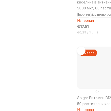
киселина в активн
5000 мкг, 60 паст
Енергия
Умствено р
Изчерпан
€17,51
Цена
€0,29 / 1 cm2
за
мярка:
Изчерпан
0x
Solgar Витамин B12
50 растителни кап
Изчерпан