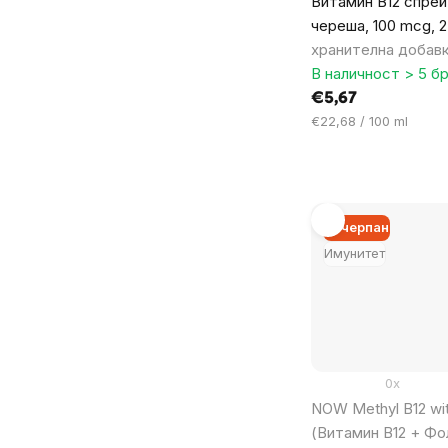
Витамин B12 спрей 
череша, 100 mcg, 2
хранителна добав
В наличност > 5 бр
€5,67
Цена
€22,68 / 100 ml
за
мярка:
Изчерпан
Имунитет
0x
NOW Methyl B12 wit
(Витамин B12 + Фо