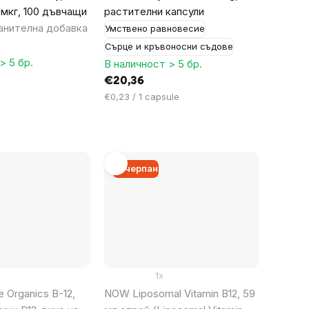
мкг, 100 дъвчащи
растителни капсули
анителна добавка
Умствено равновесие
Сърце и кръвоносни съдове
> 5 бр.
В наличност > 5 бр.
€20,36
Цена
€0,23 / 1 capsule
за
мярка:
Изчерпан
1x
e Organics B-12,
NOW Liposomal Vitamin B12, 59