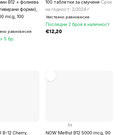
амин B12 + фолиева
100 таблетки за смучене
Срок
тивирани форми),
на годност: 2/2024 г
00 mcg, 100
Умствено равновесие
Последни 2 броя в наличност
ено равновесие
€12,20
> 5 бр.
5x
 B-12 Cherry,
NOW Methyl B12 5000 mcg, 90