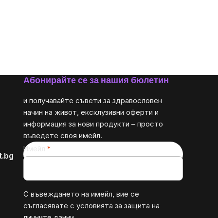
Абонирайте се за нашия бюлетин
и получавайте съвети за здравословен
начин на живот, ексклузивни оферти и
информация за нови продукти – просто
въведете своя имейл.
Имейл
t.bg
С въвеждането на имейл, вие се
съгласявате с
условията за защита на
личните данни