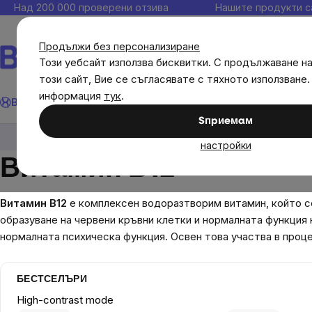
Прескочи
Над 200 000 проверени отзива
Нашите продукти с
към
съдържанието
Продължи без персонализиране
Този уебсайт използва бисквитки. С продължаване н
този сайт, Вие се съгласявате с тяхното използване.
Търсене
информация
тук
.
Brainmax
Имунитет
Акции
💪 WomenPower
Цели
Диет
Sпpиeмaм
Диетични добавки
Витамини, антиоксиданти
настройки
Витамин В12
Витамин B12
е комплексен водоразтворим витамин, който с
образуване на червени кръвни клетки и нормалната функция
нормалната психическа функция. Освен това участва в проце
БЕСТСЕЛЪРИ
High-contrast mode