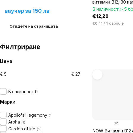
витамин B12, 30 ка
продукт и спечелете
В наличност > 5 бр
ваучер за 150 лв
€12,20
Цена
€0,41 / 1 capsule
Отидете на страницата
за
мярка:
Филтриране
Цена
€
5
€
27
В наличност 9
Марки
Apollo's Hegemony
1
Aroha
1
1x
Garden of life
2
NOW Витамин B12 