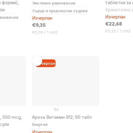
и форми),
таблетки за
Умствено равновесие
или
Хранителна 
Сърце и кръвоносни съдове
Изчерпан
авновесие
Изчерпан
€22,68
€9,35
Цена
€0,25 / 1 cm2
Цена
€0,09 / 1 cm2
за
за
мярка:
мярка:
Изчерпан
0x
, 500 mcg,
Ароха Витамин В12, 90 табл
сули
Енергия
Изчерпан