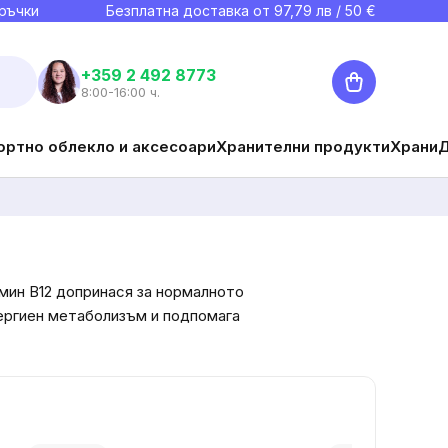
ръчки
Безплатна доставка от
97,79
лв / 50 €
Количка
+359 2 492 8773
8:00-16:00 ч.
ортно облекло и аксесоари
Хранителни продукти
Храни
мин B12 допринася за нормалното
нергиен метаболизъм и подпомага