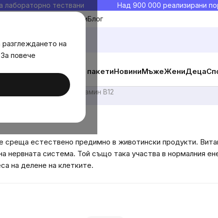
а лабораторно тествани
Над 900 000 реализирани по
Моите любими
Блог
а разглеждането на
 За повече
ични добавки
Изгодни пакети
Новини
Мъже
Жени
Деца
Сп
Витамин В
Витамин В12
е среща естествено предимно в животински продукти. Вита
 на нервната система. Той също така участва в нормалния е
са на делене на клетките.