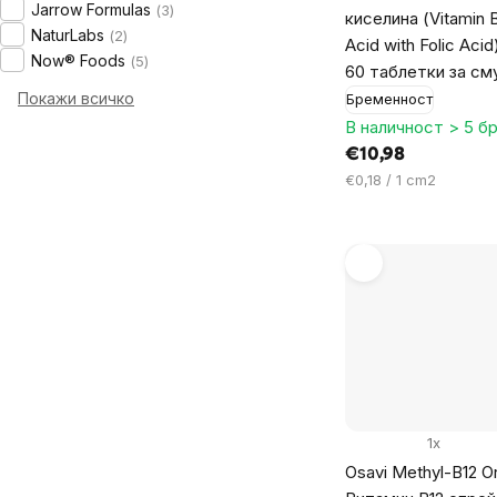
Jarrow Formulas
3
киселина (Vitamin B
NaturLabs
2
Acid with Folic Aci
Now® Foods
5
60 таблетки за см
Покажи всичко
Бременност
В наличност > 5 бр
€10,98
Цена
€0,18 / 1 cm2
за
мярка:
1x
Osavi Methyl-B12 Or