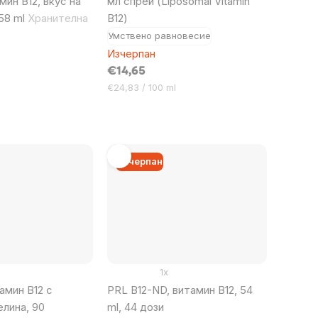
мин B12, вкус на
мл спрей (Liposomal Vitamin
 58 ml
Хранителна
B12)
Умствено равновесие
Изчерпан
€14,65
Цена
€24,83 / 100 ml
за
мярка:
Изчерпан
1x
тамин В12 с
PRL B12-ND, витамин B12, 54
лина, 90
ml, 44 дози