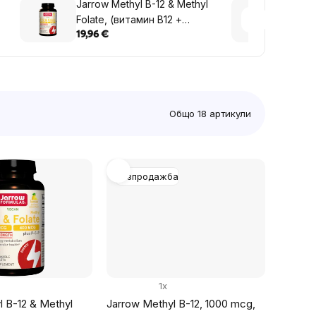
Jarrow Methyl B-12 & Methyl
NOW M
Folate, (витамин B12 +
90 ра
фолиева киселина,
19,96 €
20,36
активирани форми), 1000
mcg / 400 mcg, 100 пастилки
Общо
18
артикули
Разпродажба
1x
l B-12 & Methyl
Jarrow Methyl B-12, 1000 mcg,