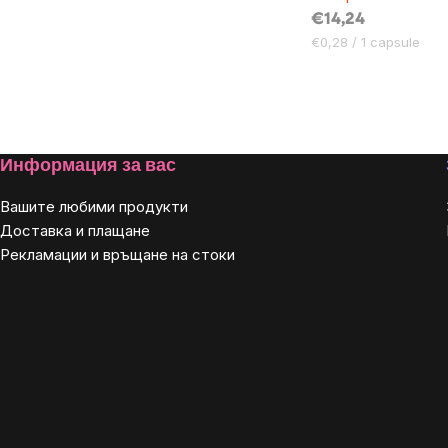
€14,24
Цена
€0,28 / 1 capsule
за
мярка:
Listing
controls
Footer
Информация за вас
Вашите любими продукти
Доставка и плащане
Рекламации и връщане на стоки