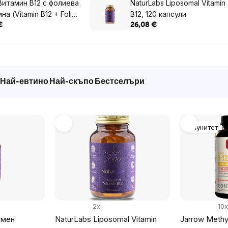
итамин B12 с фолиева
NaturLabs Liposomal Vitamin
на (Vitamin B12 + Folic
B12, 120 капсули
ith Folic Acid), 5000
€
26,08 €
60 таблетки за
не
Най-евтино
Най-скъпо
Бестселъри
Имунитет
2x
10x
омен
NaturLabs Liposomal Vitamin
Jarrow Methy