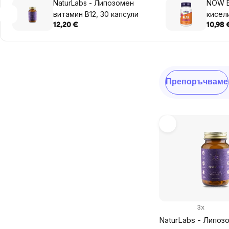
NaturLabs - Липозомен
NOW В
витамин B12, 30 капсули
кисели
Acid w
12,20 €
10,98 
mcg, 
смуче
Sidebar
Сортиране
Препоръчваме
на
продукти
List
of
products
3x
NaturLabs - Липоз
Предложете ни нов