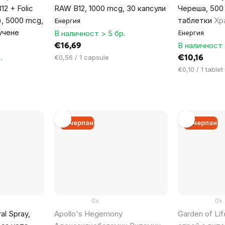
12 + Folic
RAW B12, 1000 mcg, 30 капсули
Череша, 500 
d), 5000 mcg,
таблетки
Хр
Енергия
учене
В наличност > 5 бр.
Енергия
В наличност 
€16,69
.
Цена
€0,56 / 1 capsule
€10,16
за
Цена
€0,10 / 1 tablet
мярка:
за
мярка:
Изчерпан
Изчерпан
0x
0x
al Spray,
Apollo's Hegemony
Garden of Lif