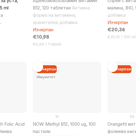
за уста,
Аденозилкобаламин Витамин
спрей с вита
5 ml
B12, 120 таблетки
Активна
малина, BIO,
ка
форма на витамина,
добавка
.
хранителна добавка
Изчерпан
Изчерпан
€20,36
Цена
€35,10 / 100 ml
€10,98
за
Цена
€0,09 / 1 tablet
мярка:
за
мярка:
Изчерпан
Изчерпан
Имунитет
1x
0x
h Folic Acid
NOW Methyl B12, 1000 ug, 100
Orangefit ви
лиева
пастили
фолиева кисе