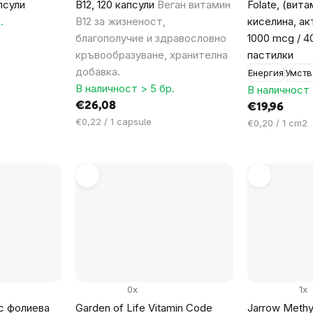
псули
B12, 120 капсули
Веган витамин
Folate, (вит
.
B12 за жизненост,
киселина, ак
благополучие и здравословно
1000 mcg / 4
кръвообразуване, хранителна
пастилки
добавка.
Енергия
Умств
В наличност > 5 бр.
В наличност 
€26,08
€19,96
Цена
€0,22 / 1 capsule
Цена
€0,20 / 1 cm2
за
за
мярка:
мярка:
0x
1x
с фолиева
Garden of Life Vitamin Code
Jarrow Methyl