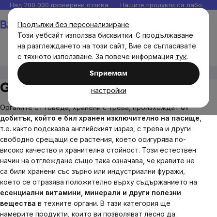
Прескочи
Над 200 000 проверени отзива
Нашите продукти са лаборато
към
Количка
Продължи без персонализиране
съдържанието
Този уебсайт използва бисквитки. С продължаване
на разглеждането на този сайт, Вие се съгласявате
с тяхното използване. За повече информация
тук
.
Grass-fed Говежди органи! 🐮
Sпpиeмaм
Grass-fed Говежди органи! 🐮
настройки
Органите от говеда, хранени с трева, произхождат
от
добитък, който е бил
хранен изключително на пасище
,
т.е. както подсказва английският израз, с трева и други
свободно срещащи се растения, което осигурява по-
високо качество и хранителна стойност. Този естествен
начин на отглеждане също така означава, че кравите не
са били хранени със зърно или индустриални фуражи,
което се отразява положително върху съдържанието на
есенциални витамини, минерали и други полезни
вещества
в техните органи. В тази категория ще
намерите продукти, които ви позволяват лесно да