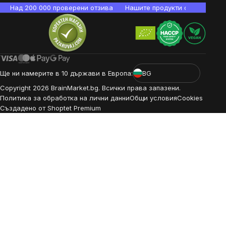
Над 200 000 проверени отзива
Нашите продукти са лаборато
Ще ни намерите в 10 държави в Европа:
BG
Copyright
2026
BrainMarket.bg. Всички права запазени.
Политика за обработка на лични данни
Общи условия
Cookies
Създадено от Shoptet Premium