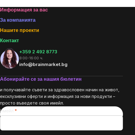
Footer
Информация за вас
За компанията
Нашите проекти
Контакт
+359 2 492 8773
8:00-16:00 ч.
info@brainmarket.bg
Абонирайте се за нашия бюлетин
и получавайте съвети за здравословен начин на живот,
ексклузивни оферти и информация за нови продукти –
просто въведете своя имейл.
Имейл