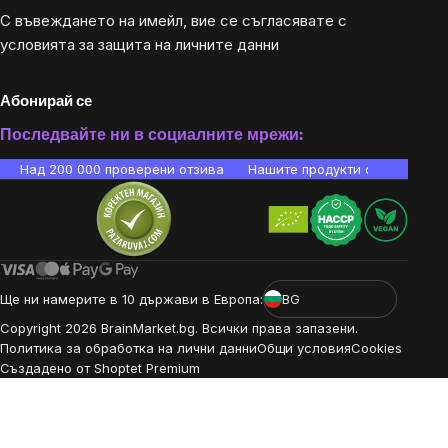
С въвеждането на имейл, вие се съгласявате с
условията за защита на личните данни
Абонирай се
Последвайте ни в социалните мрежи:
Над 200 000 проверени отзива
Нашите продукти са лаборато
Ще ни намерите в 10 държави в Европа:
BG
Copyright
2026
BrainMarket.bg. Всички права запазени.
Политика за обработка на лични данни
Общи условия
Cookies
Създадено от Shoptet Premium