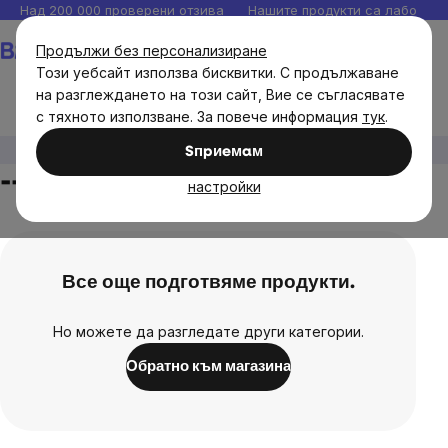
Прескочи
Над 200 000 проверени отзива
Нашите продукти са лаборато
към
Количка
Продължи без персонализиране
съдържанието
Този уебсайт използва бисквитки. С продължаване
на разглеждането на този сайт, Вие се съгласявате
с тяхното използване. За повече информация
тук
.
--
Sпpиeмaм
--
настройки
Все още подготвяме продукти.
Но можете да разгледате други категории.
Обратно към магазина