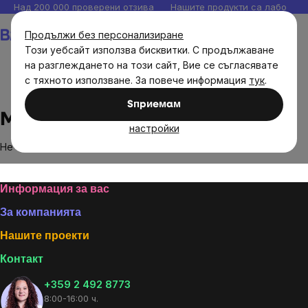
Прескочи
Над 200 000 проверени отзива
Нашите продукти са лаборато
към
Количка
Продължи без персонализиране
съдържанието
Този уебсайт използва бисквитки. С продължаване
на разглеждането на този сайт, Вие се съгласявате
с тяхното използване. За повече информация
тук
.
Brands
My Raw Joy
Sпpиeмaм
My Raw Joy
настройки
Не са намерени стоки на марката
My Raw Joy
...
Footer
Информация за вас
За компанията
Нашите проекти
Контакт
+359 2 492 8773
8:00-16:00 ч.