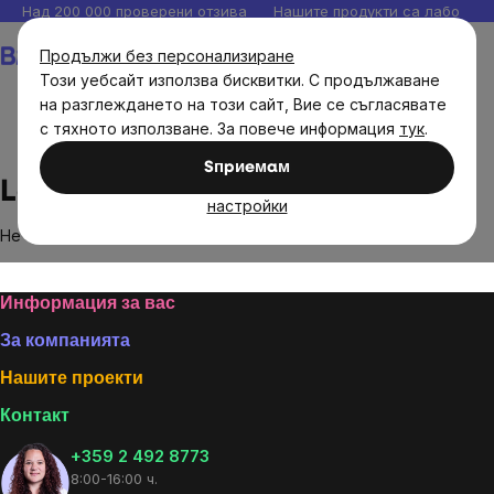
Прескочи
Над 200 000 проверени отзива
Нашите продукти са лаборато
към
Количка
Продължи без персонализиране
съдържанието
Този уебсайт използва бисквитки. С продължаване
на разглеждането на този сайт, Вие се съгласявате
с тяхното използване. За повече информация
тук
.
Brands
Lota
Sпpиeмaм
Lota
настройки
Не са намерени стоки на марката
Lota
...
Footer
Информация за вас
За компанията
Нашите проекти
Контакт
+359 2 492 8773
8:00-16:00 ч.