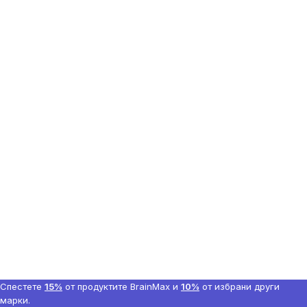
Спестете
15%
от продуктите BrainMax и
10%
от избрани други
марки.