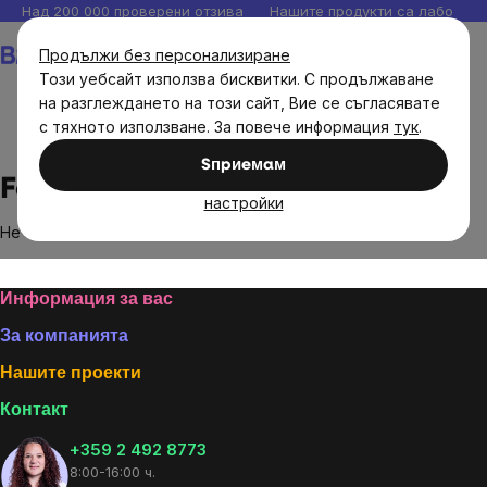
Прескочи
Над 200 000 проверени отзива
Нашите продукти са лаборато
към
Количка
Продължи без персонализиране
съдържанието
Този уебсайт използва бисквитки. С продължаване
на разглеждането на този сайт, Вие се съгласявате
с тяхното използване. За повече информация
тук
.
Brands
Fontána
Sпpиeмaм
Fontána
настройки
Не са намерени стоки на марката
Fontána
...
Footer
Информация за вас
За компанията
Нашите проекти
Контакт
+359 2 492 8773
8:00-16:00 ч.