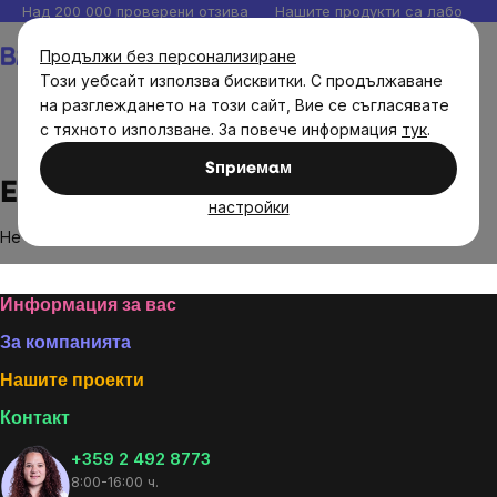
Прескочи
Над 200 000 проверени отзива
Нашите продукти са лаборато
към
Количка
Продължи без персонализиране
съдържанието
Този уебсайт използва бисквитки. С продължаване
на разглеждането на този сайт, Вие се съгласявате
с тяхното използване. За повече информация
тук
.
Brands
Eco Cosmetics
Sпpиeмaм
Eco Cosmetics
настройки
Не са намерени стоки на марката
Eco Cosmetics
...
Footer
Информация за вас
За компанията
Нашите проекти
Контакт
+359 2 492 8773
8:00-16:00 ч.