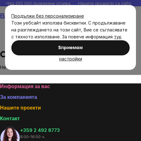
Прескочи
Над 200 000 проверени отзива
Нашите продукти са лаборато
към
Количка
Продължи без персонализиране
съдържанието
Този уебсайт използва бисквитки. С продължаване
на разглеждането на този сайт, Вие се съгласявате
с тяхното използване. За повече информация
тук
.
Brands
Cleano
Sпpиeмaм
Cleano
настройки
Не са намерени стоки на марката
Cleano
...
Footer
Информация за вас
За компанията
Нашите проекти
Контакт
+359 2 492 8773
8:00-16:00 ч.