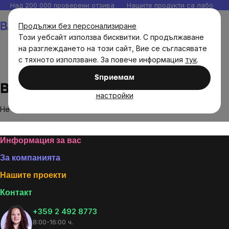
Прескочи
Над 200 000 проверени отзива
Нашите продукти са лаборато
към
Количка
Продължи без персонализиране
съдържанието
Този уебсайт използва бисквитки. С продължаване
на разглеждането на този сайт, Вие се съгласявате
с тяхното използване. За повече информация
тук
.
Brands
Brain Gains
Sпpиeмaм
Brain Gains
настройки
Не са намерени стоки на марката
Brain Gains
...
Footer
Информация за вас
За компанията
Нашите проекти
Контакт
+359 2 492 8773
8:00-16:00 ч.