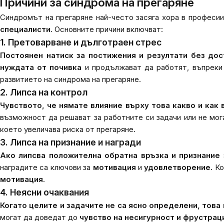
Причини за синдрома на прегаряне
Синдромът на прегаряне най-често засяга хора в професи
специалисти
. Основните причини включват:
1. Претоварване и дълготраен стрес
Постоянен натиск за постижения и резултати
без дос
нуждата от почивка
и продължават да работят, въпреки 
развитието на синдрома на прегаряне.
2. Липса на контрол
Чувството, че нямате влияние върху това какво и как
възможност да решават за работните си задачи или не мог
което увеличава риска от прегаряне.
3. Липса на признание и награди
Ако липсва положителна обратна връзка и признание
наградите са ключови за
мотивация
и
удовлетворение.
Ко
мотивация
.
4. Неясни очаквания
Когато целите и задачите не са ясно определени, това
могат да доведат до
чувство на несигурност и фрустрац