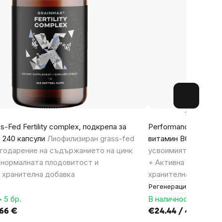
1148x
s-Fed Fertility complex, подкрепа за
Performance Magnes
 240 капсули
Лиофилизиран grass-fed
витамин B6 P5P, 100
годарение на съдържанието на цинк
усвоимият магнези
 нормалната плодовитост и
+ Активна форма на
 хранителна добавка
хранителна добавка
Регенерация
 5 бр.
В наличност > 5 бр.
,66 €
€24.44 / 47,80 €