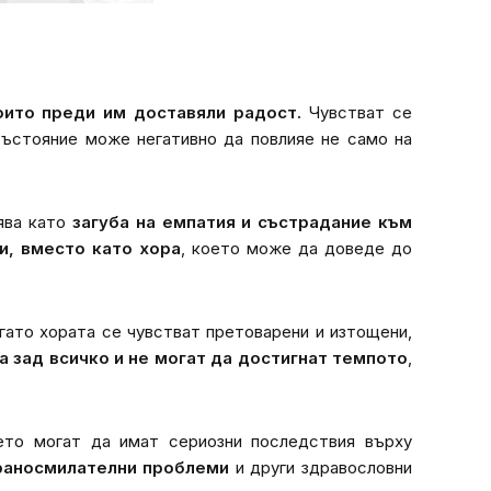
оито преди им доставяли радост.
Чувстват се
състояние може негативно да повлияе не само на
ява като
загуба на емпатия и състрадание към
и, вместо като хора
, което може да доведе до
огато хората се чувстват претоварени и изтощени,
са зад всичко и не могат да достигнат темпото
,
ето могат да имат сериозни последствия върху
храносмилателни проблеми
и други здравословни