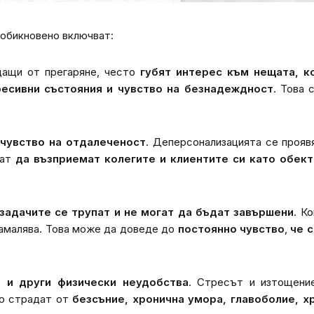
 обикновено включват:
адащи от прегаряне, често
губят интерес към нещата, к
есивни състояния и чувство на безнадеждност
. Това 
 чувство на отдалеченост
. Деперсонализацията се прояв
нат
да възприемат
колегите и клиентите си като обект
задачите се трупат и не могат да бъдат завършени
. К
намалява. Това може да доведе до
постоянно чувство
,
че 
 и други физически неудобства
. Стресът и изтощени
то страдат от
безсъние, хронична умора, главоболие, 