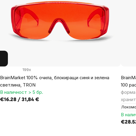
199x
BrainMarket 100% очила, блокиращи синя и зелена
BrainM
светлина, TRON
100 ра
В наличност > 5 бр.
форма 
хранит
€16.28 / 31,84 €
Локомо
В нали
€28.5