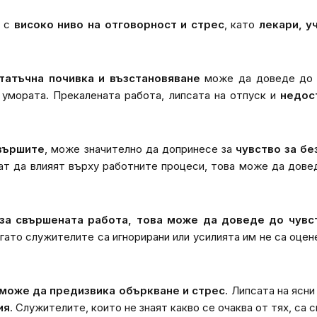
и с
високо ниво на отговорност и стрес
, като
лекари, у
татъчна почивка и възстановяване
може да доведе до 
умората. Прекалената работа, липсата на отпуск и
недос
 вършите
, може значително да допринесе за
чувство за бе
ат да влияят върху работните процеси, това може да дове
 за свършената работа, това може да доведе до чувс
гато служителите са игнорирани или усилията им не са оце
 може да предизвика объркване и стрес
. Липсата на ясн
ия
. Служителите, които не знаят какво се очаква от тях, са 