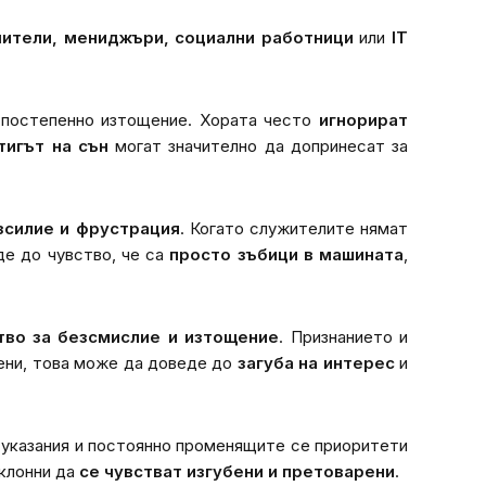
чители, мениджъри, социални работници
или
IT
постепенно изтощение. Хората често
игнорират
тигът на сън
могат значително да допринесат за
зсилие и фрустрация
. Когато служителите нямат
де до чувство, че са
просто зъбици в машината
,
тво за безсмислие и изтощение
. Признанието и
нени, това може да доведе до
загуба на интерес
и
и указания и постоянно променящите се приоритети
склонни да
се чувстват изгубени и претоварени
.