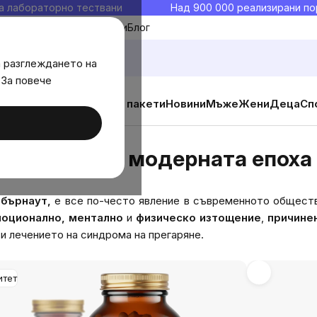
а лабораторно тествани
Над 900 000 реализирани по
Моите любими
Блог
а разглеждането на
 За повече
ични добавки
Изгодни пакети
Новини
Мъже
Жени
Деца
Сп
на модерната епоха
ият враг на модерната епоха
 бърнаут,
е все по-често явление в съвременното обществ
оционално, ментално
и
физическо изтощение
,
причине
и лечението на синдрома на прегаряне.
итет