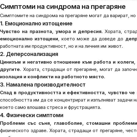
Симптоми на синдрома на прегаряне
Симптомите на синдрома на прегаряне могат да варират, но
1. Емоционално изтощение
Чувство на празнота, умора и депресия
. Хората, стр
емоционално изтощени
, което може да доведе до
депр
работната им продуктивност, но и на личния им живот.
2. Деперсонализация
Цинизъм и негативно отношение към работа и колеги,
другите
. Хората, страдащи от прегаряне, могат да започ
изолация и конфликти на работното място
.
3. Намалена производителност
Спад в продуктивността и ефективността, чувство че 
способността им да се концентрират и изпълняват задачи 
което само влошава стреса и фрустрацията.
4. Физически симптоми
Проблеми със съня, главоболие, стомашни проблеми
физическото здраве. Хората, страдащи от прегаряне, чес