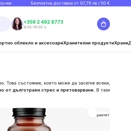
ръчки
Безплатна доставка от
97,79
лв / 50 €
Количка
+359 2 492 8773
8:00-16:00 ч.
ортно облекло и аксесоари
Хранителни продукти
Храни
о. Това състояние, което може да засегне всеки,
но от дълготраен стрес и претоварване
. В тази
Имунитет