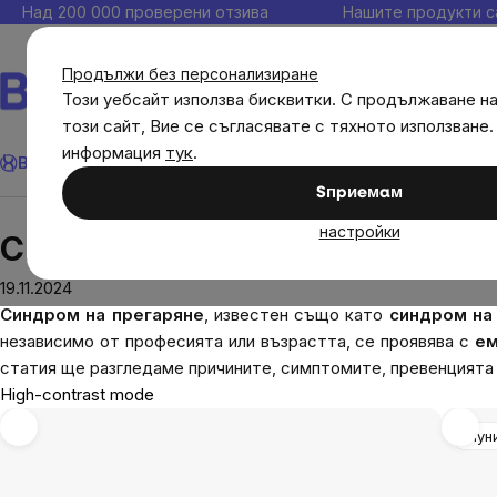
Прескочи
Над 200 000 проверени отзива
Нашите продукти с
към
съдържанието
Продължи без персонализиране
Този уебсайт използва бисквитки. С продължаване н
този сайт, Вие се съгласявате с тяхното използване.
Търсене
информация
тук
.
Brainmax
Имунитет
Акции
💪 WomenPower
Цели
Диет
Sпpиeмaм
Блог
Синдром на прегаряне: Скритият враг 
настройки
Синдром на прегаряне: Скрит
19.11.2024
Синдром на прегаряне
, известен също като
синдром на
независимо от професията или възрастта, се проявява с
ем
статия ще разгледаме причините, симптомите, превенцията 
High-contrast mode
Имун