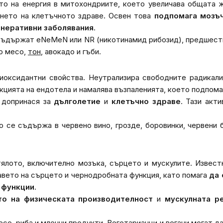
то на енергия в митохондриите, което увеличава общата 
ето на клетъчното здраве. Освен това
подпомага мозъч
неративни заболявания
.
 съдържат eNeMeN или NR (никотинамид рибозид), предшест
ко месо,
тон
, авокадо и гъби.
иоксидантни свойства. Неутрализира свободните радикали
цията на ендотела и намалява възпаленията, което подпома
 допринася за
дълголетие
и
клетъчно здраве
. Тази акт
 се съдържа в червено вино, грозде, боровинки, червени 
тялото, включително мозъка, сърцето и мускулите. Извест
равето на сърцето и чернодробната функция, като помага
да 
 функции
.
о на физическата производителност
и
мускулната р
со, риба и млечни продукти. Вегетарианци и вегани могат д