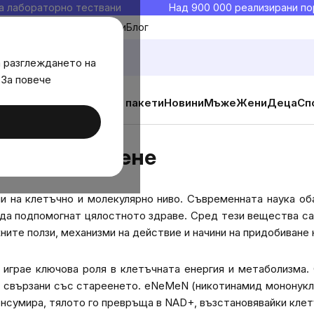
а лабораторно тествани
Над 900 000 реализирани по
Моите любими
Блог
а разглеждането на
 За повече
ични добавки
Изгодни пакети
Новини
Мъже
Жени
Деца
Сп
реене
ротив стареене
и на клетъчно и молекулярно ниво. Съвременната наука об
и да подпомогнат цялостното здраве. Сред тези вещества с
хните ползи, механизми на действие и начини на придобиване 
 играе ключова роля в клетъчната енергия и метаболизма.
, свързани със стареенето. eNeMeN (никотинамид мононукл
онсумира, тялото го превръща в NAD+, възстановявайки клет