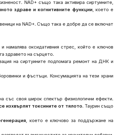
жизненост. NAD+ също така активира сиртуините,
ното здраве и когнитивните функции
, което е
веници на NAD+. Също така е добре да се включат
 и намалява оксидативния стрес, който е ключов
га здравето на сърцето.
ивация на сиртуините подпомага ремонт на ДНК и
боровинки и фъстъци. Консумацията на тези храни
на със своя широк спектър физиологични ефекти.
се изхвърлят токсините от тялото
. Таурин също
егенерация
, което е ключово за поддържане на
а разгледат възможностите за хранителни добавки,