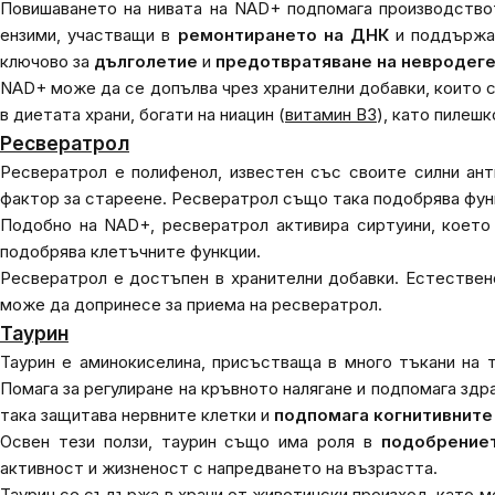
Повишаването на нивата на NAD+ подпомага производство
ензими, участващи в
ремонтирането на ДНК
и поддържан
ключово за
дълголетие
и
предотвратяване на невродеге
NAD+ може да се допълва чрез хранителни добавки, които
в диетата храни, богати на ниацин (
витамин B3
), като пилеш
Ресвератрол
Ресвератрол е полифенол, известен със своите силни ант
фактор за стареене. Ресвератрол също така подобрява функ
Подобно на NAD+, ресвератрол активира сиртуини, което
подобрява клетъчните функции.
Ресвератрол е достъпен в хранителни добавки. Естествено
може да допринесе за приема на ресвератрол.
Таурин
Таурин е аминокиселина, присъстваща в много тъкани на 
Помага за регулиране на кръвното налягане и подпомага зд
така защитава нервните клетки и
подпомага когнитивните
Освен тези ползи, таурин също има роля в
подобрениет
активност и жизненост с напредването на възрастта.
Таурин се съдържа в храни от животински произход, като ме