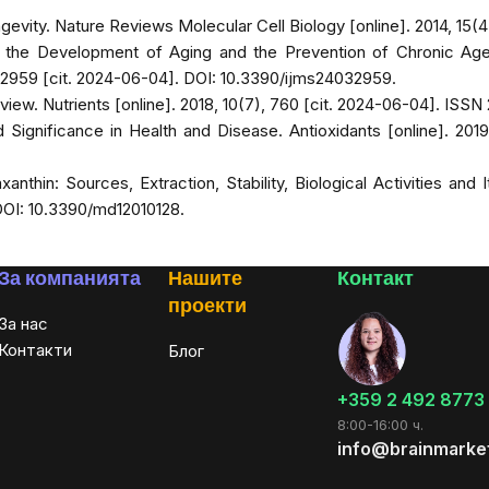
ngevity.
Nature Reviews Molecular Cell Biology
[online]. 2014, 15
 in the Development of Aging and the Prevention of Chronic Ag
, 2959 [cit. 2024-06-04]. DOI: 10.3390/ijms24032959.
eview.
Nutrients
[online]. 2018, 10(7), 760 [cit. 2024-06-04]. IS
nd Significance in Health and Disease.
Antioxidants
[online]. 201
xanthin: Sources, Extraction, Stability, Biological Activities a
. DOI: 10.3390/md12010128.
За компанията
Нашите
Контакт
проекти
За нас
Контакти
Блог
+359 2 492 8773
8:00-16:00 ч.
info@brainmarke