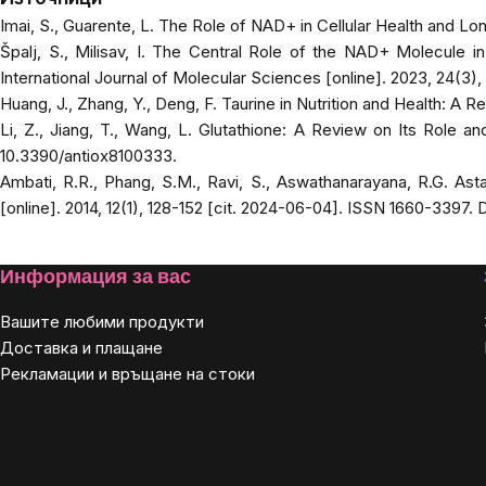
Imai, S., Guarente, L. The Role of NAD+ in Cellular Health and Lo
Špalj, S., Milisav, I. The Central Role of the NAD+ Molecule
International Journal of Molecular Sciences
[online]. 2023, 24(3)
Huang, J., Zhang, Y., Deng, F. Taurine in Nutrition and Health: A R
Li, Z., Jiang, T., Wang, L. Glutathione: A Review on Its Role a
10.3390/antiox8100333.
Ambati, R.R., Phang, S.M., Ravi, S., Aswathanarayana, R.G. Asta
[online]. 2014, 12(1), 128-152 [cit. 2024-06-04]. ISSN 1660-3397
Footer
Информация за вас
Вашите любими продукти
Доставка и плащане
Рекламации и връщане на стоки