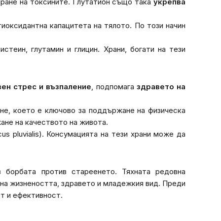
иране на токсините. Глутатион също така
укрепва
тиоксидантна капацитета на тялото. По този начин
теин, глутамин и глицин. Храни, богати на тези
ен стрес и възпаление
, подпомага
здравето на
не, което е ключово за поддържане на физическа
ане на качеството на живота.
s pluvialis
). Консумацията на тези храни може да
 борбата против стареенето. Тяхната редовна
 на жизнеността, здравето и младежкия вид. Преди
ст и ефективност.