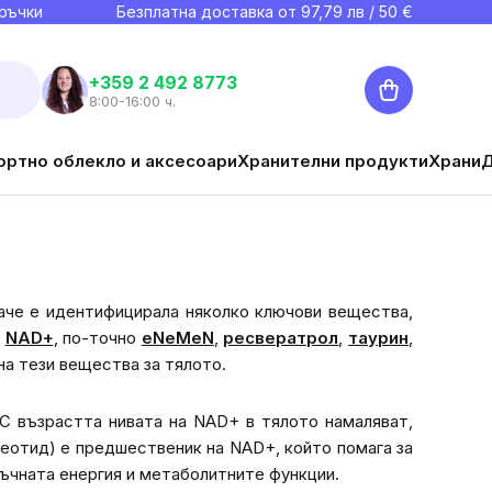
ръчки
Безплатна доставка от
97,79
лв / 50 €
Количка
+359 2 492 8773
8:00-16:00 ч.
ортно облекло и аксесоари
Хранителни продукти
Храни
аче е идентифицирала няколко ключови вещества,
а
NAD+
, по-точно
eNeMeN
,
ресвератрол
,
таурин
,
на тези вещества за тялото.
 С възрастта нивата на NAD+ в тялото намаляват,
еотид) е предшественик на NAD+, който помага за
ъчната енергия и метаболитните функции.