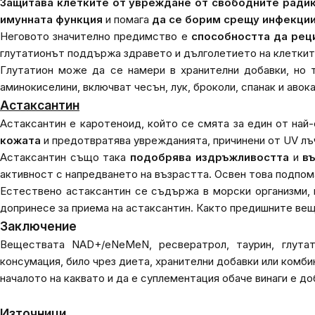
Защитава клетките от увреждане от свободните ради
имунната функция
и помага
да се борим срещу инфекци
Неговото значително предимство е
способността да рец
глутатионът поддържа здравето и дълголетието на клеткит
Глутатион може да се намери в хранителни добавки, но т
аминокиселини, включват чесън, лук, броколи, спанак и авок
Астаксантин
Астаксантин е каротеноид, който се смята за един от най
кожата
и предотвратява уврежданията, причинени от UV лъ
Астаксантин също така
подобрява издръжливостта
и
в
активност с напредването на възрастта. Освен това подпома
Естествено астаксантин се съдържа в морски организми,
допринесе за приема на астаксантин. Както предишните вещ
Заключение
Веществата NAD+/eNeMeN, ресвератрол, таурин, глутат
консумация, било чрез диета, хранителни добавки или комби
началото на каквато и да е суплементация обаче винаги е до
Източници