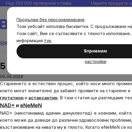
Прескочи
Над 200 000 проверени отзива
Нашите продукти с
към
съдържанието
Продължи без персонализиране
Този уебсайт използва бисквитки. С продължаване н
този сайт, Вие се съгласявате с тяхното използване.
Търсене
информация
тук
.
Brainmax
Имунитет
Акции
💪 WomenPower
Цели
Диет
Sпpиeмaм
Блог
5 най-ефективни вещества против ста
настройки
5 най-ефективни вещества п
06.06.2024
Стареенето е естествен процес, който носи много промен
които могат значително да забавят проявите на стареене 
глутатион
и
астаксантин
. В тази статия ще разгледаме те
NAD+
и
eNeMeN
NAD+ (никотинамид аденин динуклеотид) е коензим, който
което може да доведе до различни здравословни проблеми
възстановяване на нивата му в тялото. Когато eNeMeN се к