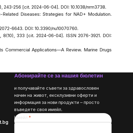
(4), 243-256 [cit. 2024-06-04]. DOI: 10.1038/nrm3738.
e-Related Diseases: Strategies for NAD+ Modulation.
SN 2072-6643. DOI: 10.3390/nu10070760.
9, 8(10), 333 [cit. 2024-06-04]. ISSN 2076-3921. DOI:
nd Its Commercial Applications—A Review.
Marine Drugs
Абонирайте се за нашия бюлетин
и получавайте съвети за здравословен
начин на живот, ексклузивни оферти и
информация за нови продукти – просто
въведете своя имейл.
Имейл
t.bg