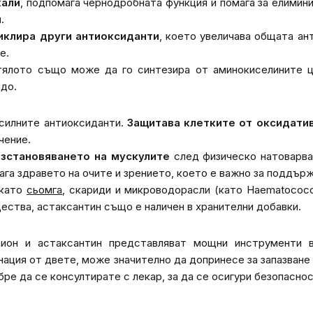
кали
, подпомага чернодробната функция и помага за елимин
и
.
иклира други антиоксиданти
, което увеличава общата ан
е.
ялото също може да го синтезира от аминокиселините цис
адо.
-силните антиоксиданти.
Защитава клетките от оксидатив
чение.
ъзстановяването на мускулите
след физическо натоварва
га здравето на очите и зрението, което е важно за поддърж
 като
сьомга
, скариди и микроводорасли (като
Haematococcu
ества, астаксантин също е наличен в хранителни добавки.
ион и астаксантин представляват мощни инструменти в
нация от двете, може значително да допринесе за запазване
бре да се консултирате с лекар, за да се осигури безопасно