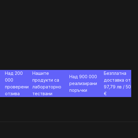
Над 200
Нашите
Безплатна
Над 900 000
000
продукти са
доставка от
реализирани
проверени
лабораторно
97,79
лв / 50
поръчки
отзива
тествани
€